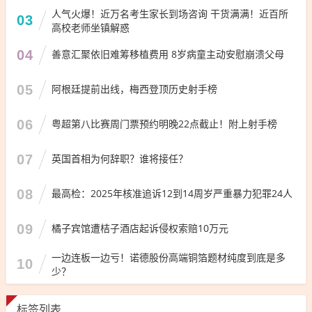
人气火爆！近万名考生家长到场咨询 干货满满！近百所
03
高校老师坐镇解惑
04
善意汇聚依旧难筹移植费用 8岁病童主动安慰崩溃父母
05
阿根廷提前出线，梅西登顶历史射手榜
06
粤超第八比赛周门票预约明晚22点截止！附上射手榜
07
英国首相为何辞职？谁将接任？
08
最高检：2025年核准追诉12到14周岁严重暴力犯罪24人
09
橘子宾馆遭桔子酒店起诉侵权索赔10万元
一边连板一边亏！诺德股份高端铜箔题材纯度到底是多
10
少？
标签列表