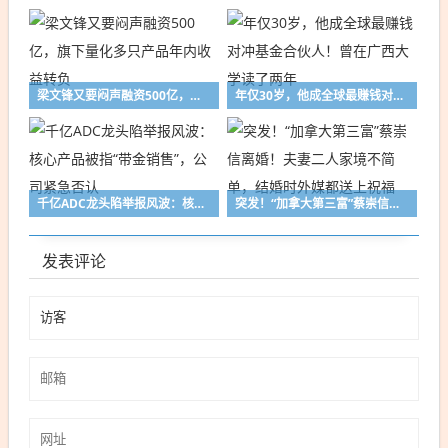
梁文锋又要闷声融资500亿，旗下量化多只产品年内收益转负
年仅30岁，他成全球最赚钱对冲基金合伙人！曾在广西大学读了两年
千亿ADC龙头陷举报风波：核心产品被指“带金销售”，公司紧急否认
突发！“加拿大第三富”蔡崇信离婚！夫妻二人家境不简单，结婚时外媒都送上祝福
发表评论