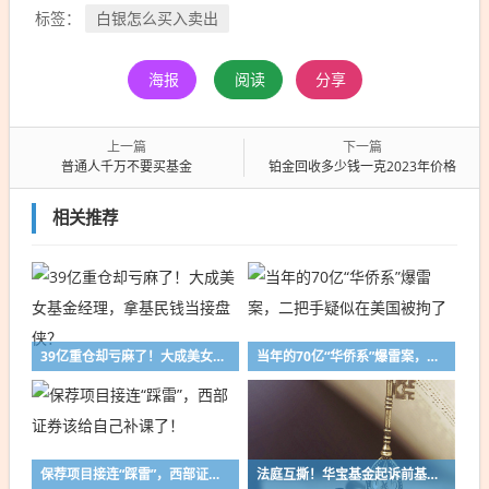
白银怎么买入卖出
标签：
海报
阅读
分享
上一篇
下一篇
普通人千万不要买基金
铂金回收多少钱一克2023年价格
相关推荐
39亿重仓却亏麻了！大成美女基金经理，拿基民钱当接盘侠？
当年的70亿“华侨系”爆雷案，二把手疑似在美国被拘了
保荐项目接连“踩雷”，西部证券该给自己补课了！
法庭互撕！华宝基金起诉前基金经理陈龙