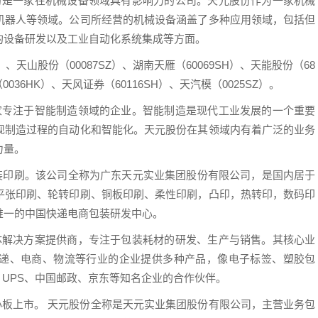
份是一家在机械设备领域具有影响力的公司。天元股份作为一家机械
机器人等领域。公司所经营的机械设备涵盖了多种应用领域，包括但
的设备研发以及工业自动化系统集成等方面。
）、天山股份（00087SZ）、湖南天雁（60069SH）、天能股份（68
0036HK）、天风证券（60116SH）、天汽模（0025SZ）。
家专注于智能制造领域的企业。智能制造是现代工业发展的一个重要
现制造过程的自动化和智能化。天元股份在其领域内有着广泛的业务
力量。
有包装印刷。该公司全称为广东天元实业集团股份有限公司，是国内居于
平张印刷、轮转印刷、铜板印刷、柔性印刷，凸印，热转印，数码印
唯一的中国快递电商包装研发中心。
体解决方案提供商，专注于包装耗材的研发、生产与销售。其核心业
递、电商、物流等行业的企业提供多种产品，像电子标签、塑胶包
、UPS、中国邮政、京东等知名企业的合作伙伴。
中小板上市。 天元股份全称是天元实业集团股份有限公司，主营业务包