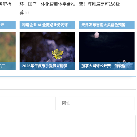
2026京津冀石材供货选谁：鑫山世源全链服务解析
构建企业 AI 全链路业务闭环，国产一体化智能体平台推荐Tiri
天津发布雷雨大风蓝色预警！阵风最高可达8级
盘点8家烘焙包装源头工厂：从绿色智造到金属包装，各有看家本领
2026年牛皮纸手提袋采购参考：十家实力厂家盘点
加拿大网球公开赛：商竣程、张帅止步第三轮