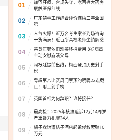
加盟狂飙、合规失守，老百姓大药房
01
屡触医保红线
广东禁毒工作综合评价连续三年全国
02
第一
人气火爆！近万名考生家长到场咨询
03
干货满满！近百所高校老师坐镇解惑
善意汇聚依旧难筹移植费用 8岁病童
04
主动安慰崩溃父母
阿根廷提前出线，梅西登顶历史射手
05
榜
粤超第八比赛周门票预约明晚22点截
06
止！附上射手榜
07
英国首相为何辞职？谁将接任？
最高检：2025年核准追诉12到14周岁
08
严重暴力犯罪24人
橘子宾馆遭桔子酒店起诉侵权索赔10
09
万元