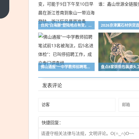
年天
然橡
上一
篇
胶价
格
台风“白海豚”登陆地点有变，可能于9日下午至10日早晨在浙江苍南到象山一带沿海登陆，浙江狂风暴雨准备
佛山通报“一中学教师招聘笔试前13名被淘汰，后5名进体检”：已叫停招聘工作，成立专门调查组
发表评论
快捷回复：