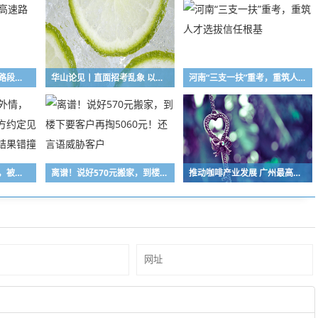
因雾，河南这两处高速路段禁止所有车辆上站
华山论见丨直面招考乱象 以铁腕守护公平正义
河南“三支一扶”重考，重筑人才选拔信任根基
男子与已婚女子婚外情，被女方丈夫发现后双方约定见面，酒后开车撞情敌结果错撞路人
离谱！说好570元搬家，到楼下要客户再掏5060元！还言语威胁客户
推动咖啡产业发展 广州最高奖3000万元