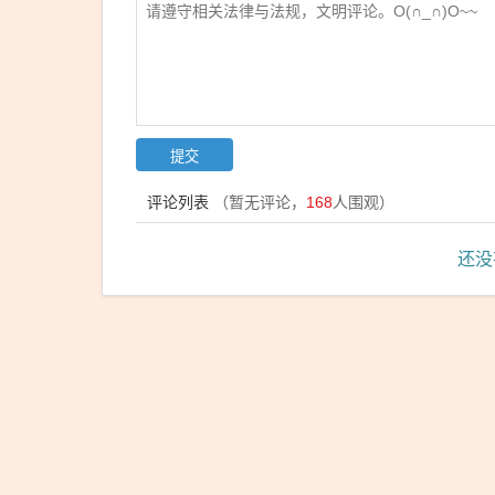
期
货、
国际
黄
金、
白银
期货
评论列表
（暂无评论，
168
人围观）
价格
下跌
还没