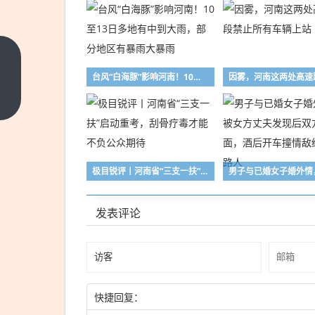
霍尔
台风“白海豚”影响河南！10至13日多地有中到大雨，部分地区有暴雨大暴雨
木兹
海峡
上一
篇
仍受
阻，
国际
极目锐评丨河南省“三支一扶”启动重考，刮骨疗毒才能不负公众期待
油价
大幅
走
发表评论
高，
纽约
股市
三大
快捷回复：
股指