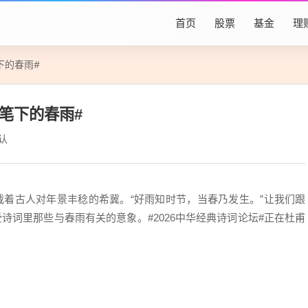
首页
股票
基金
理
下的春雨#
笔下的春雨#
认
载着古人对年景丰稔的希冀。“好雨知时节，当春乃发生。”让我们跟
诗词里那些与春雨有关的意象。#2026中华经典诗词论坛#正在杜甫