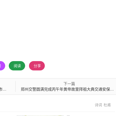
报
阅读
分享
下一篇
下跌
郑州交警圆满完成丙午年黄帝故里拜祖大典交通安保任务
诗词
杜甫