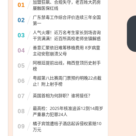
加盟狂飙、合规失守，老百姓大药房
01
屡触医保红线
广东禁毒工作综合评价连续三年全国
02
第一
郑
人气火爆！近万名考生家长到场咨询
州
03
干货满满！近百所高校老师坐镇解惑
交
下
善意汇聚依旧难筹移植费用 8岁病童
一
04
警
主动安慰崩溃父母
篇
圆
阿根廷提前出线，梅西登顶历史射手
05
满
榜
完
粤超第八比赛周门票预约明晚22点截
06
成
止！附上射手榜
丙
07
英国首相为何辞职？谁将接任？
午
年
最高检：2025年核准追诉12到14周岁
08
黄
严重暴力犯罪24人
帝
橘子宾馆遭桔子酒店起诉侵权索赔10
09
故
万元