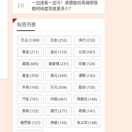
里
一边连板一边亏！诺德股份高端铜箔
10
题材纯度到底是多少？
拜
祖
大
标签列表
典
交
亿元
(1368)
日本
(252)
央行
(233)
通
黄金
(211)
金价
(123)
公司
(587)
安
保
美国
(685)
美联储
(231)
印度
(126)
任
基金
(350)
美元
(269)
通胀
(142)
务
市场
(160)
万元
(504)
股份
(150)
汽车
(161)
中国
(461)
特斯拉
(146)
券商
(125)
银行
(271)
政策
(141)
俄罗斯
(127)
伊朗
(145)
本公司
(148)