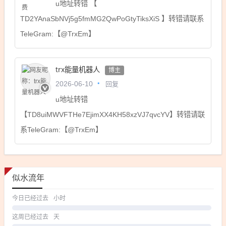
u地址转错 【
TD2YAnaSbNVj5g5fmMG2QwPoGtyTiksXiS 】转错请联系
TeleGram:【@TrxEm】
trx能量机器人
博主
回复
2026-06-10
u地址转错
【TD8uiMWVFTHe7EjimXX4KH58xzVJ7qvcYV】转错请联
系TeleGram:【@TrxEm】
似水流年
今日已经过去
小时
这周已经过去
天