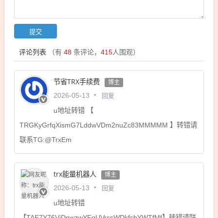
评论列表
（有
48
条评论，
415
人围观）
节省TRX手续费
博主
回复
2026-05-13
u地址转错 【
TRGKyGrfqXismG7LddwVDm2nuZc83MMMMM 】转错请
联系TG:@TrxEm
trx能量机器人
博主
回复
2026-05-13
u地址转错
【TAE7Y76ViDnwzwYFqUVrssWDkfsbYWTfMf】转错请联