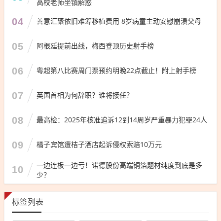
高校老师坐镇解惑
04
善意汇聚依旧难筹移植费用 8岁病童主动安慰崩溃父母
05
阿根廷提前出线，梅西登顶历史射手榜
06
粤超第八比赛周门票预约明晚22点截止！附上射手榜
07
英国首相为何辞职？谁将接任？
08
最高检：2025年核准追诉12到14周岁严重暴力犯罪24人
09
橘子宾馆遭桔子酒店起诉侵权索赔10万元
一边连板一边亏！诺德股份高端铜箔题材纯度到底是多
10
少？
标签列表