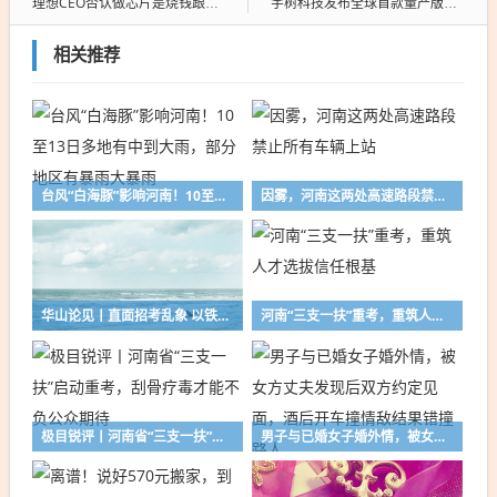
理想CEO否认做芯片是烧钱跟风：希望把AI带进物理世界
宇树科技发布全球首款量产版载人机甲GD01，可用作民用交通工具，售价390万元起
相关推荐
台风“白海豚”影响河南！10至13日多地有中到大雨，部分地区有暴雨大暴雨
因雾，河南这两处高速路段禁止所有车辆上站
华山论见丨直面招考乱象 以铁腕守护公平正义
河南“三支一扶”重考，重筑人才选拔信任根基
极目锐评丨河南省“三支一扶”启动重考，刮骨疗毒才能不负公众期待
男子与已婚女子婚外情，被女方丈夫发现后双方约定见面，酒后开车撞情敌结果错撞路人