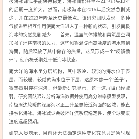
极海冰却似乎能保持稳定，海冰面积甚至在21世纪头10年
的后期一度扩大。然而，南极海冰在2015年后突然急剧减
少，并在2023年降至历史最低点。该研究团队发现，多种
气候进程相互作用使南大洋进入了一种新的状态，引发南极
海冰的突然急剧减少——首先，温室气体排放和臭氧层空洞
加强了环绕南极的风力，这些风将温暖而高盐度的海水带到
海面，随后释放了其中储存的热量，这又形成一个“反馈循
环”，使南极长期处于低海冰状态。
南大洋的海水呈分层结构，其中较冷、较淡的海水位于表
层，而较暖、较咸的海水位于下层，这原本像一个“盖子”，
将热量封存在深海。但最新研究显示，这一道屏障已经减
弱。研究团队通过分析海洋数据并使用高分辨率模型发现，
南极周边较暖的深层海水正上升至更接近海面的区域，能直
接融化海冰。海冰减少会破坏洋流系统稳定性，使全球变暖
速度远超预期。
研究人员表示，目前还无法确定这种变化究竟只是暂时现