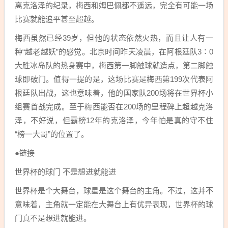
离克洛泽的纪录，梅西和姆巴佩都不遥远，完全有可能一场
比赛就能追平甚至超越。
梅西虽然已经39岁，但他的状态依然火热，而且让人有一
种“越老越妖”的感觉。北京时间昨天凌晨，在阿根廷队3∶0
大胜冰岛队的热身赛中，梅西第一脚触球就造点，第二脚触
球即破门。值得一提的是，这场比赛是梅西第199次代表阿
根廷队出战，这也意味着，他的国家队200场将在世界杯小
组赛首战完成。至于梅西能否在200场的里程碑上超越克洛
泽，不好说，但霸榜12年的克洛泽，今年怕是真的守不住
“榜一大哥”的位置了。
●链接
世界杯的球门 不是想进就能进
世界杯是个大舞台，球星是这个舞台的主角。不过，这并不
意味着，主角就一定能在大舞台上有优异表现，世界杯的球
门真不是想进就能进。