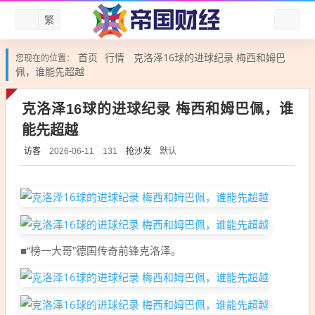
繁
首页
行情
克洛泽16球的进球纪录 梅西和姆巴
您现在的位置：
佩，谁能先超越
克洛泽16球的进球纪录 梅西和姆巴佩，谁
能先超越
访客
抢沙发
默认
2026-06-11
131
■“榜一大哥”德国传奇前锋克洛泽。