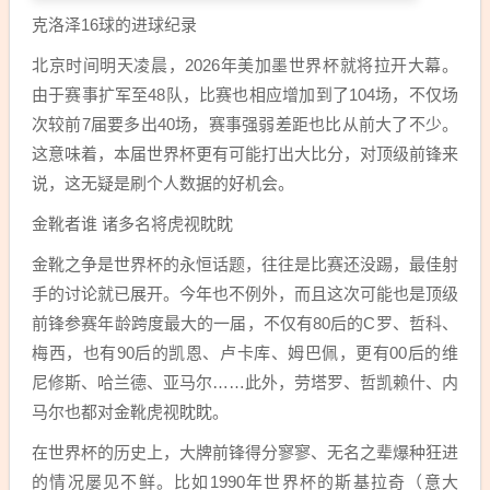
克洛泽16球的进球纪录
北京时间明天凌晨，2026年美加墨世界杯就将拉开大幕。
由于赛事扩军至48队，比赛也相应增加到了104场，不仅场
次较前7届要多出40场，赛事强弱差距也比从前大了不少。
这意味着，本届世界杯更有可能打出大比分，对顶级前锋来
说，这无疑是刷个人数据的好机会。
金靴者谁 诸多名将虎视眈眈
金靴之争是世界杯的永恒话题，往往是比赛还没踢，最佳射
手的讨论就已展开。今年也不例外，而且这次可能也是顶级
前锋参赛年龄跨度最大的一届，不仅有80后的C罗、哲科、
梅西，也有90后的凯恩、卢卡库、
姆巴佩
，更有00后的维
尼修斯、哈兰德、亚马尔……此外，劳塔罗、哲凯赖什、内
马尔也都对金靴虎视眈眈。
在世界杯的历史上，大牌前锋得分寥寥、无名之辈爆种狂进
的情况屡见不鲜。比如1990年世界杯的斯基拉奇（意大