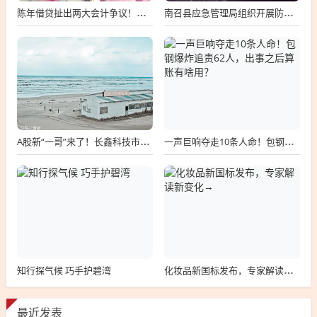
陈年借贷扯出两大会计争议！新旧管理层权责拉锯，交大昂立踩雷财务违规将戴帽 ST
南召县应急管理局组织开展防震减灾知识宣传活动
A股新“一哥”来了！长鑫科技市值涨破3.6万亿，IPO盛宴谁最受益？
一声巨响夺走10条人命！包钢爆炸追责62人，出事之后算账有啥用？
知行探气候 巧手护碧湾
化妆品新国标发布，专家解读新变化→
最近发表