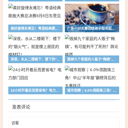
美好旋律永难忘！粤语经典歌曲大赛总决赛8月8日东莞见
广东一对夫妻因给孩子取名起争执，致宝宝2岁还无法落户，经法官劝解后当庭取名
深夜，水从二楼砸下：楼下的“烟火气”，就是楼上居民的棺材钉！
毁掉九个家庭的人贩子“梅姨”，有可能判不了死刑？舆论哗然
24小时开着反而更省电？电力部门回应
城市观察 | 6.0%领跑珠三角！中山“半年报”霸榜背后的五重跃迁
发表评论