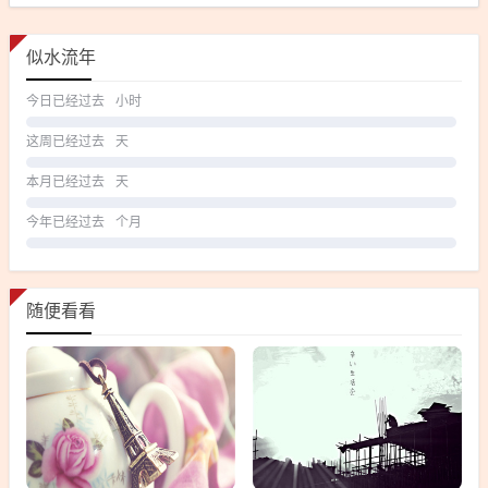
似水流年
今日已经过去
小时
这周已经过去
天
本月已经过去
天
今年已经过去
个月
随便看看