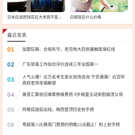
白银现在什么价格
日本应该把钱花在大米而不是导弹上，日本应优先发展经济与民生，远离导弹，聚焦粮食安全
最近发表
01
加盟狂飙、合规失守，老百姓大药房屡触医保红线
02
广东禁毒工作综合评价连续三年全国第一
人气火爆！近万名考生家长到场咨询 干货满满！近百所
03
高校老师坐镇解惑
04
善意汇聚依旧难筹移植费用 8岁病童主动安慰崩溃父母
05
阿根廷提前出线，梅西登顶历史射手榜
06
粤超第八比赛周门票预约明晚22点截止！附上射手榜