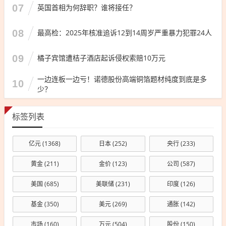
07
英国首相为何辞职？谁将接任？
08
最高检：2025年核准追诉12到14周岁严重暴力犯罪24人
09
橘子宾馆遭桔子酒店起诉侵权索赔10万元
一边连板一边亏！诺德股份高端铜箔题材纯度到底是多
10
少？
标签列表
亿元
(1368)
日本
(252)
央行
(233)
黄金
(211)
金价
(123)
公司
(587)
美国
(685)
美联储
(231)
印度
(126)
基金
(350)
美元
(269)
通胀
(142)
市场
(160)
万元
(504)
股份
(150)