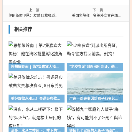
上一篇
下一篇
伊朗革命卫队：发射12枚弹道导弹，打击约旦美军基地F－35、F－15部署点，摧毁了“大量战机”
美国务院称一名美外交官在缅甸被发现死亡，一名涉案泰国女子被拘留
相关推荐
思想耀岭南 | 第7集嘉宾大揭秘：他在湾区批量孵化独角兽企业
“少校参谋”到派出所亮证，勒令警方找回前妻，刑拘！
美好旋律永难忘！粤语经典歌曲大赛总决赛8月8日东莞见
广东一对夫妻因给孩子取名起争执，致宝宝2岁还无法落户，经法官劝解后当庭取名
深夜，水从二楼砸下：楼下的“烟火气”，就是楼上居民的棺材钉！
毁掉九个家庭的人贩子“梅姨”，有可能判不了死刑？舆论哗然