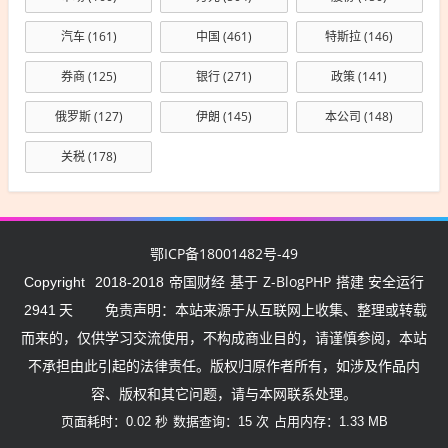
汽车
(161)
中国
(461)
特斯拉
(146)
券商
(125)
银行
(271)
政策
(141)
俄罗斯
(127)
伊朗
(145)
本公司
(148)
关税
(178)
鄂ICP备18001482号-49
帝国财经
Z-BlogPHP
Copyright
2018-2018
基于
搭建 安全运行
2941
天
免责声明：本站来源于从互联网上收集、整理或转载
而来的，仅供学习交流使用，不构成商业目的，请谨慎参阅，本站
不承担由此引起的法律责任。版权归原作者所有，如涉及作品内
容、版权和其它问题，请与本网联系处理。
页面耗时：0.02 秒
数据查询：15 次
占用内存：1.33 MB