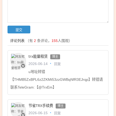
评论列表
（有
2
条评论，
155
人围观）
trx能量租赁
博主
回复
2026-06-14
u地址转错
【THMB5ZxBPL6z2ZKMt53zzGWBqNfR3EJrqp】转错请
联系TeleGram:【@TrxEm】
节省TRX手续费
博主
回复
2026-06-15