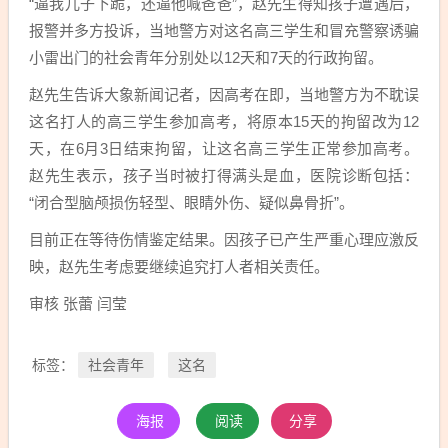
“逼我儿子下跪，还逼他喊爸爸”，赵先生得知孩子遭遇后，
报警并多方投诉，当地警方对这名高三学生和冒充警察诱骗
小雷出门的社会青年分别处以12天和7天的行政拘留。
赵先生告诉大象新闻记者，因高考在即，当地警方为不耽误
这名打人的高三学生参加高考，将原本15天的拘留改为12
天，在6月3日结束拘留，让这名高三学生正常参加高考。
赵先生表示，孩子当时被打得满头是血，医院诊断包括：
“闭合型脑颅损伤轻型、眼睛外伤、疑似鼻骨折”。
目前正在等待伤情鉴定结果。因孩子已产生严重心理应激反
映，赵先生考虑要继续追究打人者相关责任。
审核 张蕾 闫莹
社会青年
这名
标签：
海报
阅读
分享