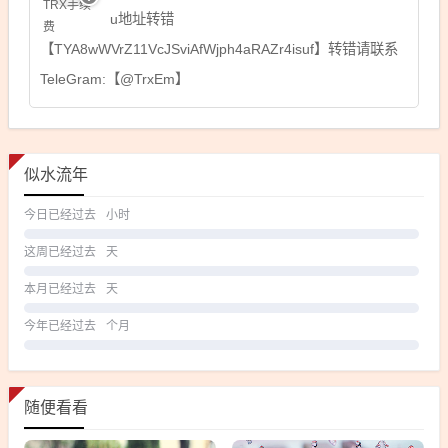
u地址转错
【TYA8wWVrZ11VcJSviAfWjph4aRAZr4isuf】转错请联系
TeleGram:【@TrxEm】
似水流年
今日已经过去
小时
这周已经过去
天
本月已经过去
天
今年已经过去
个月
随便看看