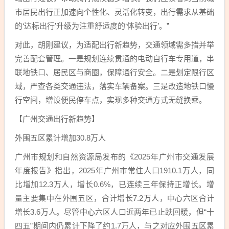
市居民出行正加速向个性化、灵活化转变，出行需求从基础
的‘达标出行’升级为注重舒适度的‘体验出行’。”
对此，胡刚建议，为适配出行新趋势，交通领域需多措并举
完善配套管理。一是规划连续贯通的电动自行车专用道，串
联地铁口、居民区与商圈，保障通行安全。二是划定限行区
域，严查各类交通违法，落实车辆备案。三是改造地铁口慢
行空间，增设便民停车点，实现多种交通方式无缝换乘。
【广州交通出行新趋势】
外围五区累计增加30.8万人
广州市规划和自然资源局发布的《2025年广州市交通发展
年度报告》指出，2025年广州市常住人口1910.1万人，同
比增加12.3万人，增长0.6%，已连续三年保持正增长。增
量主要集中在外围五区，合计增长7.2万人，中心六区合计
增长3.6万人。尽管中心六区人口近两年已止跌回暖，但“十
四五”期间内仍累计下降了约1.7万人，与之对应外围五区累