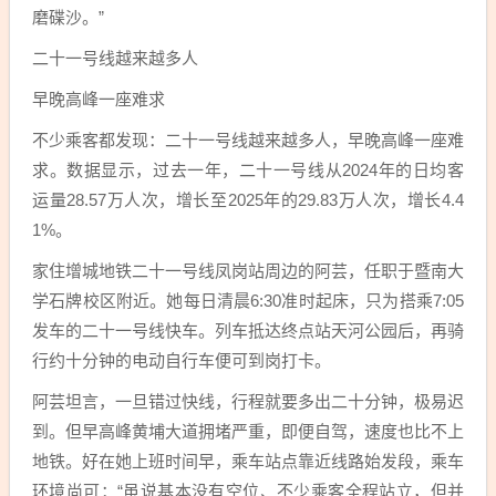
磨碟沙。”
二十一号线越来越多人
早晚高峰一座难求
不少乘客都发现：二十一号线越来越多人，早晚高峰一座难
求。数据显示，过去一年，二十一号线从2024年的日均客
运量28.57万人次，增长至2025年的29.83万人次，增长4.4
1%。
家住增城地铁二十一号线凤岗站周边的阿芸，任职于暨南大
学石牌校区附近。她每日清晨6:30准时起床，只为搭乘7:05
发车的二十一号线快车。列车抵达终点站天河公园后，再骑
行约十分钟的电动自行车便可到岗打卡。
阿芸坦言，一旦错过快线，行程就要多出二十分钟，极易迟
到。但早高峰黄埔大道拥堵严重，即便自驾，速度也比不上
地铁。好在她上班时间早，乘车站点靠近线路始发段，乘车
环境尚可：“虽说基本没有空位、不少乘客全程站立，但并