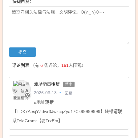
快捷回复：
评论列表
（有
6
条评论，
161
人围观）
波场能量租赁
博主
回复
2026-06-13
u地址转错
【TDK7AesjYZdwr3JwzcqZya17Ck99999999】转错请联
系TeleGram:【@TrxEm】