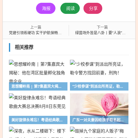
海报
阅读
分享
上一篇
下一篇
党建引领练硬功 实干护航保畅通——市政中心开展汛期道路坍塌应急抢修演练
绿茵场外皆是八卦丨要“人浪”，人不要“浪”！这个夏天别让任性葬送天赋
相关推荐
思想耀岭南 | 第7集嘉宾大揭秘：他在湾区批量孵化独角兽企业
“少校参谋”到派出所亮证，勒令警方找回前妻，刑拘！
美好旋律永难忘！粤语经典歌曲大赛总决赛8月8日东莞见
广东一对夫妻因给孩子取名起争执，致宝宝2岁还无法落户，经法官劝解后当庭取名