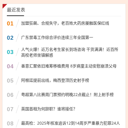
最近发表
01
加盟狂飙、合规失守，老百姓大药房屡触医保红线
02
广东禁毒工作综合评价连续三年全国第一
人气火爆！近万名考生家长到场咨询 干货满满！近百所
03
高校老师坐镇解惑
04
善意汇聚依旧难筹移植费用 8岁病童主动安慰崩溃父母
05
阿根廷提前出线，梅西登顶历史射手榜
06
粤超第八比赛周门票预约明晚22点截止！附上射手榜
07
英国首相为何辞职？谁将接任？
08
最高检：2025年核准追诉12到14周岁严重暴力犯罪24人