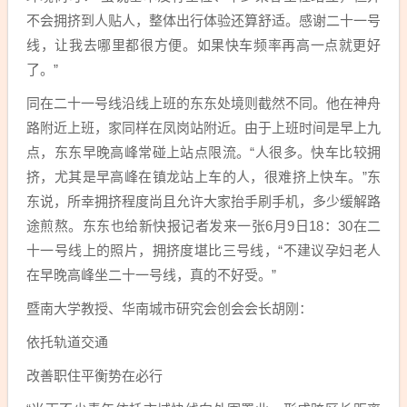
不会拥挤到人贴人，整体出行体验还算舒适。感谢二十一号
线，让我去哪里都很方便。如果快车频率再高一点就更好
了。”
同在二十一号线沿线上班的东东处境则截然不同。他在神舟
路附近上班，家同样在凤岗站附近。由于上班时间是早上九
点，东东早晚高峰常碰上站点限流。“人很多。快车比较拥
挤，尤其是早高峰在镇龙站上车的人，很难挤上快车。”东
东说，所幸拥挤程度尚且允许大家抬手刷手机，多少缓解路
途煎熬。东东也给新快报记者发来一张6月9日18：30在二
十一号线上的照片，拥挤度堪比三号线，“不建议孕妇老人
在早晚高峰坐二十一号线，真的不好受。”
暨南大学教授、华南城市研究会创会会长胡刚：
依托轨道交通
改善职住平衡势在必行