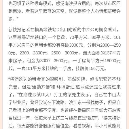
也习惯了这种候鸟模式，感觉南沙挺宜居的。每次从市区回
到南沙，看着这里蓝蓝的天空，就觉得整个人心情都舒畅许
多。”
新快报记者在横沥地铁站D出口附近的中介公司橱窗看到，
这里最靠近地铁口的一个楼盘，70平方米、90平方米、101
平方米房子的月租金都没有突破3000元，分别为2000—250
0元、2300—2800元、2500—3000元。最大面积的137平方
米房子，租金为3000—3500元，一手房每平方米18000元
起，一套101平方米挂牌的二手房，挂牌价156万元。
“横沥这边的租金真的很吸引，虽然医院、超市配套还不够
完善，但是‘通勤方便’和‘环境舒适’这两点还是让我搬过来
了。”在磨碟沙某IT大厂打工的梁先生表示，自己在中山大
学毕业后，曾经尝试在下渡路、滨江东一带找房子，但是自
己看得上的租金都不便宜。也曾经在番禺区三号线大石站短
暂租过一年，但每天早上挤三号线简直是“噩梦”，“换来横沥
后，每天都能舒舒服服有座位坐，看看视频，半小时就能到