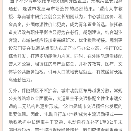
“当下不少青年依托市域快线向外围置业，形成跨区长距离
通勤，是城市发展与市场选择的必然结果。”暨南大学教
授、华南城市研究会创会会长胡刚认为，中心城区房价、租
金高企，外围房源性价比更高，成为青年置业首选。依托轨
道交通改善职住平衡也显得势在必行。胡刚建议，结合潮汐
客流，市域快线应该加密高峰班次，优化换乘衔接。规划建
设部门要在轨道站点周边布局产业与办公业态，推行TOD
综合开发，打造多功能活力片区。同时，在外围轨道沿线配
套人才公寓、租赁住房与产业宿舍，并补齐教育、医疗、文
体等公共服务短板，引导人口就地安居就业，有效缓解长距
离通勤压力。
另外，伴随城区不断扩容，城市功能区布局越发分散，常规
公交线路难以全面覆盖，大运量主干交通搭配个性化末端交
通的二元结构也逐步形成。“这也是城市交通精细化发展的
重要体现。因此，‘电动自行车+地铁’成为主流通勤模式——
地铁承担中长距离主干交通，电动自行车补齐1至3公里末
端出行短板，带动骑行规模稳步增长。我们应该看到当前城