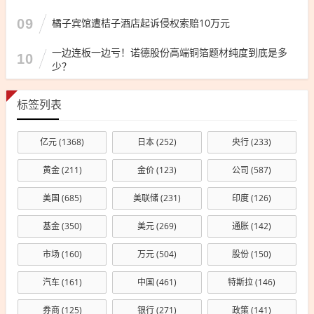
09
橘子宾馆遭桔子酒店起诉侵权索赔10万元
一边连板一边亏！诺德股份高端铜箔题材纯度到底是多
10
少？
标签列表
亿元
(1368)
日本
(252)
央行
(233)
黄金
(211)
金价
(123)
公司
(587)
美国
(685)
美联储
(231)
印度
(126)
基金
(350)
美元
(269)
通胀
(142)
市场
(160)
万元
(504)
股份
(150)
汽车
(161)
中国
(461)
特斯拉
(146)
券商
(125)
银行
(271)
政策
(141)