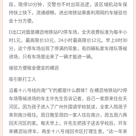
段，限停10分钟，交警也不时出现巡逻。该区域机动车保
持快上快下，流通顺畅，进出地铁站乘客利用网约车接驳也
会十分方便。
D出口对面是横沥地铁站P2停车场，全天收费标准为每半小
时1元，最高限价10元，24小时最高限价12元。早上8时30
分，这个停车场出现了停满的现象，有四辆私家车排队等候
进场，只有车场里出来了一辆才能进一辆。
接驳方便租金便宜的横沥
吸引新打工人
沿着十八号线向南“飞”的都是什么群体？在横沥地铁站P2停
车场等候进场的车主许先生告诉记者，自己一家原来住在天
河区。因为孩子进入了广州外国语学校就读，全家人陪孩子
来到南沙租住。周日晚至周四一家人住在南沙，周五周六再
回天河区的家。每天早上，许先生把孩子送去学校后，开车
来横沥站停车，再坐十八号线回市区打理生意。“这一年来