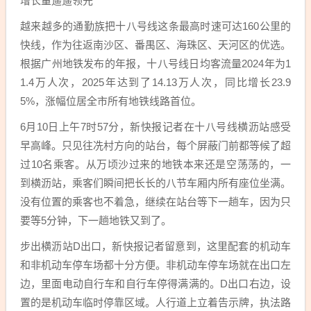
增长量遥遥领先
越来越多的通勤族把十八号线这条最高时速可达160公里的
快线，作为往返南沙区、番禺区、海珠区、天河区的优选。
根据广州地铁发布的年报，十八号线日均客流量2024年为1
1.4万人次，2025年达到了14.13万人次，同比增长23.9
5%，涨幅位居全市所有地铁线路首位。
6月10日上午7时57分，新快报记者在十八号线横沥站感受
早高峰。只见往冼村方向的站台，每个屏蔽门前都等候了超
过10名乘客。从万顷沙过来的地铁本来还是空荡荡的，一
到横沥站，乘客们瞬间把长长的八节车厢内所有座位坐满。
没有位置的乘客也不着急，继续在站台等下一趟车，因为只
要等5分钟，下一趟地铁又到了。
步出横沥站D出口，新快报记者留意到，这里配套的机动车
和非机动车停车场都十分方便。非机动车停车场就在出口左
边，里面电动自行车和自行车停得满满的。D出口右边，设
置的是机动车临时停靠区域。人行道上立着告示牌，执法路