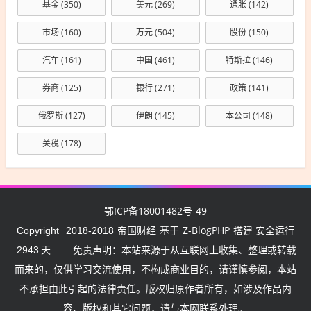
基金
(350)
美元
(269)
通胀
(142)
市场
(160)
万元
(504)
股份
(150)
汽车
(161)
中国
(461)
特斯拉
(146)
券商
(125)
银行
(271)
政策
(141)
俄罗斯
(127)
伊朗
(145)
本公司
(148)
关税
(178)
鄂ICP备18001482号-49
帝国财经
Z-BlogPHP
Copyright
2018-2018
基于
搭建 安全运行
2943
天
免责声明：本站来源于从互联网上收集、整理或转载
而来的，仅供学习交流使用，不构成商业目的，请谨慎参阅，本站
不承担由此引起的法律责任。版权归原作者所有，如涉及作品内
容、版权和其它问题，请与本网联系处理。