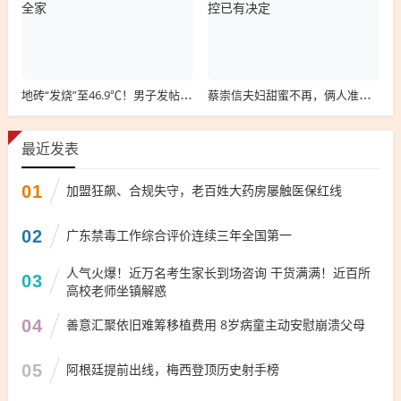
地砖“发烧”至46.9℃！男子发帖求助，网友一句话救了他全家
蔡崇信夫妇甜蜜不再，俩人准备离婚，对于NBA球队的掌控已有决定
最近发表
01
加盟狂飙、合规失守，老百姓大药房屡触医保红线
02
广东禁毒工作综合评价连续三年全国第一
人气火爆！近万名考生家长到场咨询 干货满满！近百所
03
高校老师坐镇解惑
04
善意汇聚依旧难筹移植费用 8岁病童主动安慰崩溃父母
05
阿根廷提前出线，梅西登顶历史射手榜