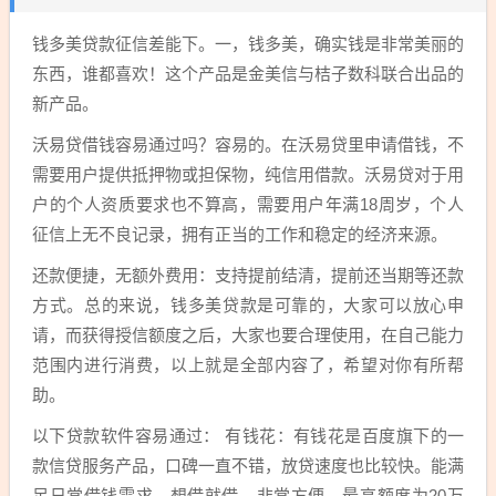
钱多美贷款征信差能下。一，钱多美，确实钱是非常美丽的
东西，谁都喜欢！这个产品是金美信与桔子数科联合出品的
新产品。
沃易贷借钱容易通过吗？容易的。在沃易贷里申请借钱，不
需要用户提供抵押物或担保物，纯信用借款。沃易贷对于用
户的个人资质要求也不算高，需要用户年满18周岁，个人
征信上无不良记录，拥有正当的工作和稳定的经济来源。
还款便捷，无额外费用：支持提前结清，提前还当期等还款
方式。总的来说，钱多美贷款是可靠的，大家可以放心申
请，而获得授信额度之后，大家也要合理使用，在自己能力
范围内进行消费，以上就是全部内容了，希望对你有所帮
助。
以下贷款软件容易通过： 有钱花：有钱花是百度旗下的一
款信贷服务产品，口碑一直不错，放贷速度也比较快。能满
足日常借钱需求，想借就借，非常方便。最高额度为20万