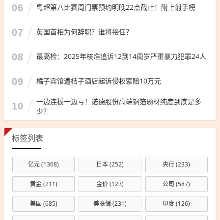
06
粤超第八比赛周门票预约明晚22点截止！附上射手榜
07
英国首相为何辞职？谁将接任？
08
最高检：2025年核准追诉12到14周岁严重暴力犯罪24人
09
橘子宾馆遭桔子酒店起诉侵权索赔10万元
一边连板一边亏！诺德股份高端铜箔题材纯度到底是多
10
少？
标签列表
亿元
(1368)
日本
(252)
央行
(233)
黄金
(211)
金价
(123)
公司
(587)
美国
(685)
美联储
(231)
印度
(126)