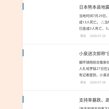
日本熊本县地震
当地时间7月29日
成13人死亡。 △
已造成3人死亡、
定，当地时间28日16
商业
2026-07-29
据环球网综合俄新
人扎哈罗娃27日
有记者提到，小泉
此回应称，“这确实
商业
2026-07-28
“我不知道支持率下