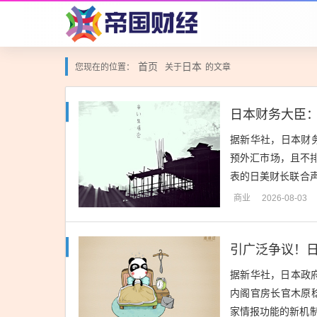
首页
日本
您现在的位置：
关于
的文章
据新华社，日本财
预外汇市场，且不排
表的日美财长联合
密切沟通，如有必要
商业
2026-08-03
引广泛争议！日
据新华社，日本政府
内阁官房长官木原
家情报功能的新机制