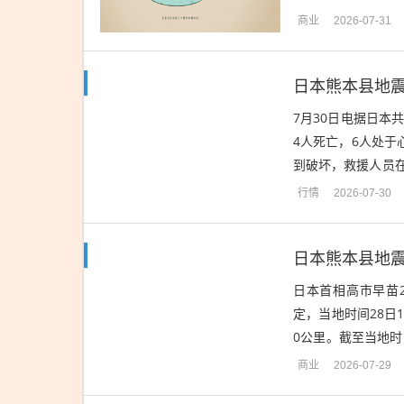
立法案成立。根据该法
商业
2026-07-31
日本熊本县地震
7月30日电据日本
4人死亡，6人处于
到破坏，救援人员
有4人下落不明。熊
行情
2026-07-30
日本首相高市早苗
定，当地时间28日1
0公里。截至当地时
量人员伤亡，多处房
商业
2026-07-29