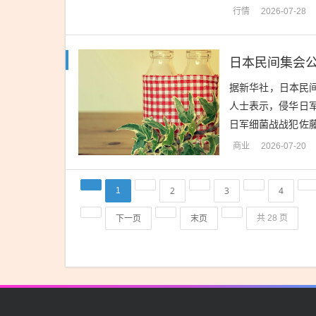
挤满自发缅怀的普通
行情
2026-07-28
据新华社，日本民间
人士表示，侵华日
日军细菌战战犯佐
日军曾有意将沙门氏
商业
2026-07-20
2
3
4
1
下一页
末页
共 28 页