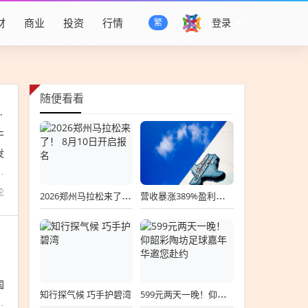
财
商业
投资
行情
登录
繁
随便看看
市场情况追加干预措施
干
发
持
论
2026郑州马拉松来了！ 8月10日开启报名
营收暴涨389%盈利近亿元，ARR大增410%！迅策打开企业AI数据基建增长新空间
、
国
知行探气候 巧手护碧湾
599元两天一晚！仰韶彩陶坊足球嘉年华邀您赴约
设