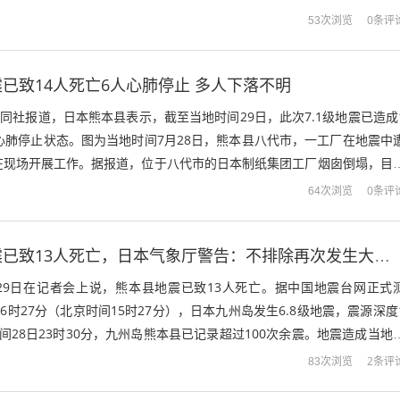
案，“国家情报会议”在...
0条评
53次浏览
已致14人死亡6人心肺停止 多人下落不明
共同社报道，日本熊本县表示，截至当地时间29日，此次7.1级地震已造成
心肺停止状态。图为当地时间7月28日，熊本县八代市，一工厂在地震中
在现场开展工作。据报道，位于八代市的日本制纸集团工厂烟囱倒塌，目
本县嘉岛町一大型商场在地...
0条评
64次浏览
日本熊本县地震已致13人死亡，日本气象厅警告：不排除再次发生大地震可能
29日在记者会上说，熊本县地震已致13人死亡。据中国地震台网正式
6时27分（北京时间15时27分），日本九州岛发生6.8级地震，震源深度
间28日23时30分，九州岛熊本县已记录超过100次余震。地震造成当地
屋倒塌，交通严重...
2条评
83次浏览