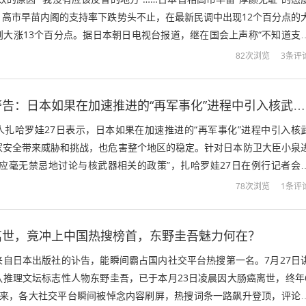
。高市早苗内阁的支持率下跌势头不止，在最新民调中出现12个百分点的
则大涨13个百分点。据日本朝日电视台报道，继在国会上声称“不知道支
后，高市早苗7月27日...
3条评
82次浏览
俄外交部发出警告：日本如果在加速推进的“再军事化”进程中引入核武器，不仅将给俄国家安全带来威胁和挑战，也危害整个地区的稳定
人扎哈罗娃27日表示，日本如果在加速推进的“再军事化”进程中引入核
家安全带来威胁和挑战，也危害整个地区的稳定。针对日本防卫大臣小泉
本应毫无禁忌地讨论与核武器相关的政策”，扎哈罗娃27日在例行记者会
国家，一旦作出决定，日本能够在...
1条评
78次浏览
离世，竟冲上中国热搜榜首，东野圭吾魅力何在？
来自日本出版社的讣告，能瞬间霸占国内社交平台热搜第一名。7月27日
认推理文坛标志性人物东野圭吾，已于本月23日凌晨因大肠癌离世，终年
开来，各大社交平台瞬间被悼念内容刷屏，热搜词条一路飙升登顶，评论