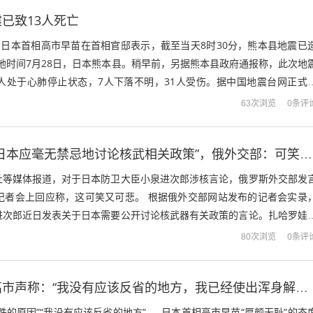
已致13人死亡
，日本首相高市早苗在首相官邸表示，截至当天8时30分，熊本县地震已
当地时间7月28日，日本熊本县。稍早前，另据熊本县政府通报称，此次地
5人处于心肺停止状态，7人下落不明，31人受伤。据中国地震台网正式
时27分（北京时间1...
0条评
63次浏览
小泉进次郎称“日本应毫无禁忌地讨论核武相关政策”，俄外交部：可笑又可悲，日本难道不需要铭记80年前是谁如何用核武器对付日本民众吗？
社等媒体报道，对于日本防卫大臣小泉进次郎涉核言论，俄罗斯外交部发
在记者会上回应称，这可笑又可悲。 根据俄外交部网站发布的记者会实录
进次郎近日发表关于日本需要公开讨论核武器有关政策的言论。扎哈罗娃
可笑又可悲”，俄方密切关注且严肃看...
0条评
80次浏览
支持率暴跌，高市声称：“我没有应该反省的地方，我已经使出浑身解数尽可能地兑现选举时的政策承诺”
跌的原因”“我没有应该反省的地方”……日本首相高市早苗“厚颜无耻”的态