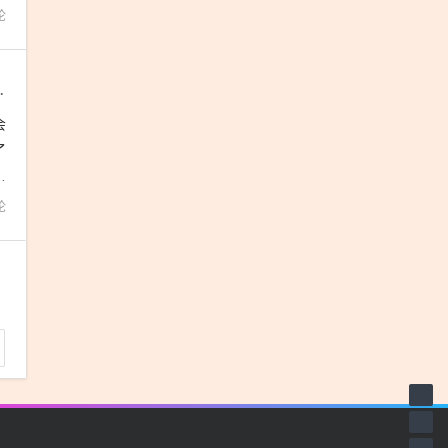
论
本社会应正视并反省战争责任
会
了
华
论