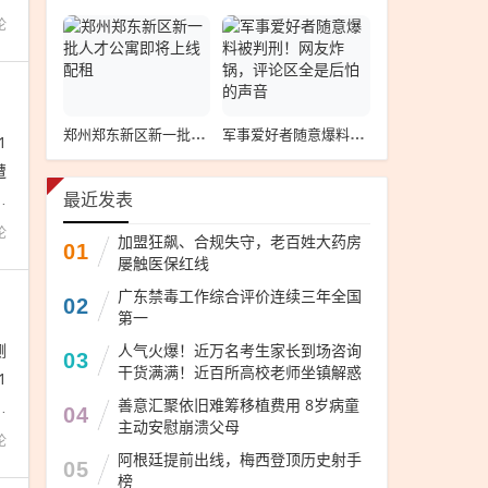
论
郑州郑东新区新一批人才公寓即将上线配租
军事爱好者随意爆料被判刑！网友炸锅，评论区全是后怕的声音
1
遭
前
最近发表
论
加盟狂飙、合规失守，老百姓大药房
01
屡触医保红线
广东禁毒工作综合评价连续三年全国
02
第一
测
人气火爆！近万名考生家长到场咨询
03
干货满满！近百所高校老师坐镇解惑
1
善意汇聚依旧难筹移植费用 8岁病童
大
04
主动安慰崩溃父母
论
阿根廷提前出线，梅西登顶历史射手
05
榜