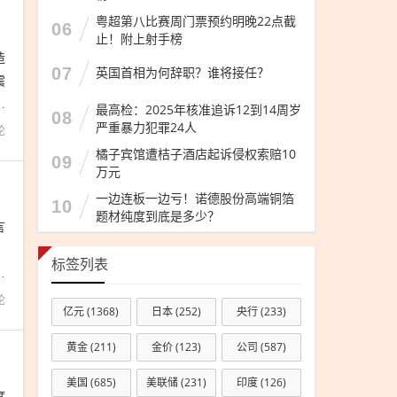
粤超第八比赛周门票预约明晚22点截
06
止！附上射手榜
造
07
英国首相为何辞职？谁将接任？
震
测
最高检：2025年核准追诉12到14周岁
08
严重暴力犯罪24人
论
橘子宾馆遭桔子酒店起诉侵权索赔10
09
万元
一边连板一边亏！诺德股份高端铜箔
10
题材纯度到底是多少？
言
，
标签列表
对
论
亿元
(1368)
日本
(252)
央行
(233)
黄金
(211)
金价
(123)
公司
(587)
美国
(685)
美联储
(231)
印度
(126)
度