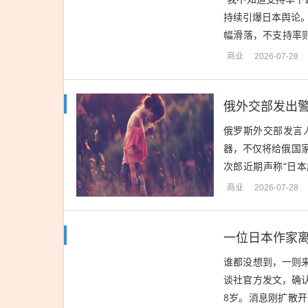
持续引爆日本舆论
幅滑落，不支持率
率下跌的原因”被批评
商业
2026-07-28
俄罗斯外交部发言
器，不仅将给俄国
次郎近期声称“日
说，日本是“核门槛”
商业
2026-07-28
一位日本作家
谁都没想到，一则
谈社官方发文，确
8岁。消息刚扩散