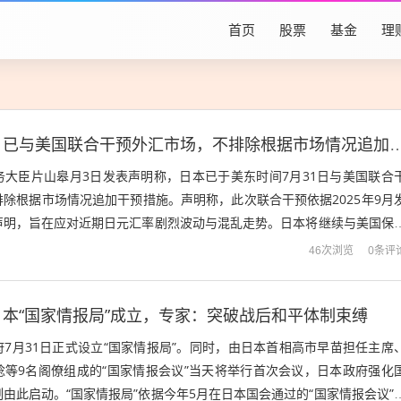
首页
股票
基金
理
日本财务大臣：已与美国联合干预外汇市场，不排除根据
务大臣片山皋月3日发表声明称，日本已于美东时间7月31日与美国联合
除根据市场情况追加干预措施。声明称，此次联合干预依据2025年9月
声明，旨在应对近期日元汇率剧烈波动与混乱走势。日本将继续与美国保
“将毫不犹豫进一步采取协调干预...
0条评
46次浏览
本“国家情报局”成立，专家：突破战后和平体制束缚
7月31日正式设立“国家情报局”。同时，由日本首相高市早苗担任主席
稔等9名阁僚组成的“国家情报会议”当天将举行首次会议，日本政府强化
由此启动。“国家情报局”依据今年5月在日本国会通过的“国家情报会议”