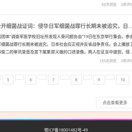
读者。不少人会心生疑惑：日本作家...
0条评
69次浏览
日本民间集会公开细菌战证词：侵华日军细菌战罪行长期未被追究，日
团体“调查军医学校旧址所发现人骨问题协会”19日在东京举行集会。参
军细菌战罪行长期未被追究，日本社会应正视并反省战争责任。会上播放
藤俊二的审讯录音及其下属栗原义雄的口述录像。两人在证言中提到，侵
菌、霍乱弧菌等病菌混入难民食物，...
0条评
155次浏览
5
6
7
8
9
10
点击查看更多
鄂ICP备18001482号-49