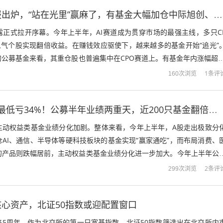
首批公募二季报出炉，“站在光里”赢麻了，有基金大幅加仓中际旭创、新易盛
露正式拉开序幕。今年上半年，AI赛道成为贯穿市场的最强主线，多只C
人气个股实现翻倍收益。在赚钱效应驱使下，越来越多的基金开始“追光”
公募基金来看，其重仓股也普遍集中在CPO赛道上。有基金年内涨幅超1
仓新易盛、中际旭创、源杰科技...
1条评
160次浏览
最高赚183%，最低亏34%！公募半年业绩两重天，近200只基金翻倍，抱团江波龙、佰维存储
主动权益类基金业绩分化加剧。整体来看，今年上半年，A股走出极致分
AI、通信、半导体等硬科技板块的基金实现“赢家通吃”，而布局消费、
的产品则跌幅居前，主动权益类基金业绩分化进一步加大。今年上半年公
，重要性明显超过个股选择，这也成...
2条评
299次浏览
心资产，北证50指数或迎配置窗口
来5周年。作为北交所的第一只宽基指数，北证50指数筛选出在北交所内