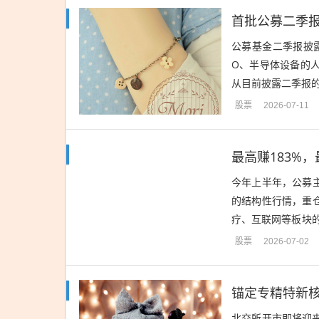
公募基金二季报披
O、半导体设备的
从目前披露二季报的
0%，二季度大幅加
股票
2026-07-11
今年上半年，公募
的结构性行情，重仓
疗、互联网等板块
基金对于赛道的选择
股票
2026-07-02
锚定专精特新核
北交所开市即将迎