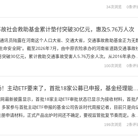
证券、中金公司从事证券研究工作。2...
0条评
34次浏览
故社会救助基金累计垫付突破30亿元，惠及5.76万人次
杰 通讯员陆露在河南这个人口大省、交通大省，交通事故救助基金正为无
生命安全网”。截至2026年7月，由中原农险承办的河南省道路交通事故
突破30亿元，累计救助交通事故受害人5.76万余人次。从2016年承办
元，到2025年...
0条评
100次浏览
抢滩17万亿市场！主动ETF要来了，首批18家公募已申报，基金经理
官网最新披露显示，首批18家主动ETF审批状态已显示为接收材料，首批
。多家参与首批主动ETF申报的基金公司告诉时代周报记者，目前只是向
注册申请材料，正式产品出炉时间还不确定，要视监管批复节奏而定。永
部总经理蔡路平对时代周报记者...
2条评
199次浏览