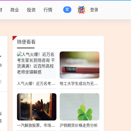
财
商业
投资
行情
登录
繁
随便看看
了
8
广
论
人气火爆！近万名考生家长到场咨询 干货满满！近百所高校老师坐镇解惑
哈工大学生成功为无人机安装机械臂，创新技术展现新应用
似
第
沪铜期货价格走势分析
一汽解放股票，市场走势与前景展望
在