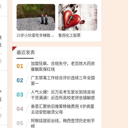
论
鲁西化工股票
22岁小伙爱吃辛辣致肠道大出血，辛辣食物过量导致肠道大出血的年轻小伙
数
社
之
最近发表
论
加盟狂飙、合规失守，老百姓大药房
01
屡触医保红线
广东禁毒工作综合评价连续三年全国
02
能主动调仓
第一
产
人气火爆！近万名考生家长到场咨询
03
干货满满！近百所高校老师坐镇解惑
证
善意汇聚依旧难筹移植费用 8岁病童
赢
04
主动安慰崩溃父母
论
阿根廷提前出线，梅西登顶历史射手
05
榜