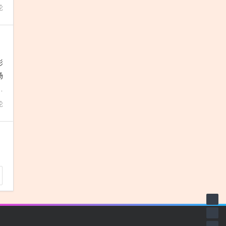
论
影
场
阶
论