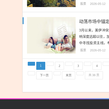
盈利、质量、竞争力
股票
2026-05-12
动荡市场中锚
3月以来，美伊冲
响深度远超以往，
中寻找投资主线，
段，那些具备长期成
股票
2026-05-12
2
3
4
1
下一页
末页
共 36 页