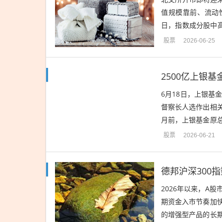
值规模靠前、流动性
日，指数成分股中
对北证50指数的核心
股票
2026-06-25
6月18日，上银
督察长人选作出相
月前，上银基金原
在产品发行方面继续
股票
2026-06-21
德邦沪深300
2026年以来，A
期资金入市节奏加
的增强型产品的长