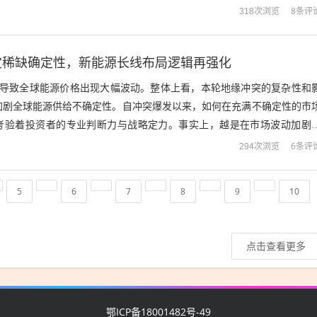
及估值等多维度指标，并在控制市值...
8条评
318次浏览
定稀缺确定性，新能源长线布局逻辑再强化
突导致全球能源价格出现大幅波动。整体上看，本轮地缘冲突的复杂性和
加剧全球能源供给不确定性。自冲突爆发以来，如何在充满不确定性的市
考验着投资者的专业判断力与战略定力。事实上，越是在市场波动加剧
长逻辑、能够穿越周期的优质赛道就越能凸...
6条评
294次浏览
5
6
7
8
9
10
点击查看更多
鄂ICP备18001482号-49