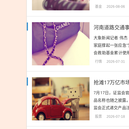
天相投资顾问、民生
基金
2026-08-06
河南道路交通事
大象新闻记者 伟
家庭撑起一张应急“
会救助基金累计使用
初年垫付不足3500万
行情
2026-07-31
7月17日，证监会
品名称也随之披露
监会正式递交产品
基金指数与量化投资
股票
2026-07-18