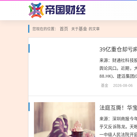
首页
基金
您现在的位置：
关于
的文章
39亿重仓却亏
来源：财通社科技
舆论风口。近期，大
88.HK)、建滔集
泛讨论。尤其是在“建
基金
2026-08-06
法庭互撕！华
来源：深圳商报今
乎又反诉陈龙。天
一中级人民法院开