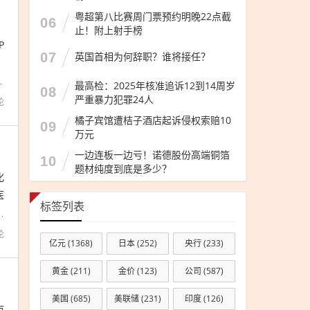
粤超第八比赛周门票预约明晚22点截
06
止！附上射手榜
P
07
英国首相为何辞职？谁将接任？
。
2
最高检：2025年核准追诉12到14周岁
08
严重暴力犯罪24人
论
橘子宾馆遭桔子酒店起诉侵权索赔10
09
万元
一边连板一边亏！诺德股份高端铜箔
10
题材纯度到底是多少？
化
医
标签列表
募
论
亿元
(1368)
日本
(252)
央行
(233)
黄金
(211)
金价
(123)
公司
(587)
美国
(685)
美联储
(231)
印度
(126)
市