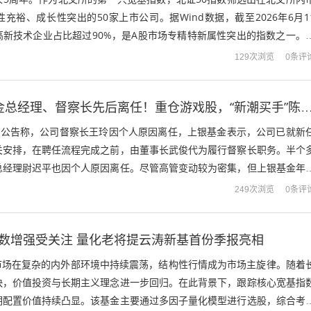
充裕、成长性突出的50家上市公司。据Wind数据，截至2026年6月1
高新技术企业占比超过90%，是A股市场专精特新属性突出的指数之一。
优势与当前配置价值，近...
0条评
129次浏览
2500亿上银基金总经理、督察长先后离任！重仓游戏股，“新潮买手”陈博有
基金公告称，公司督察长王玲因个人原因离任，上银基金表示，公司已就新
关安排，在聘任流程完成之前，由董事长武俊代为履行督察长职务。半个
总经理尉迟平也因个人原因离任。尽管高管变动较为密集，但上银基金年
保持稳健节奏。6月15日，上银成长...
0条评
249次浏览
指数增强受关注 量化老将提云涛新基首份季报亮相
股市场在复杂的内外部环境中持续震荡，结构性行情成为市场主旋律。随着
快，价值投资与长期主义理念进一步回归。在此背景下，跟踪核心宽基指
期配置价值持续凸显。该基金主要通过多因子量化模型进行选股，综合考