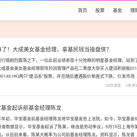
首页
股票
基金
理
麻了！大成美女基金经理，拿基民钱当接盘侠？
股行情剧烈震荡之下，一位此前业绩表现十分抢眼的明星基金经理，站到
成基金美女基金经理郭玮羚因管理产品在二季度大举买入建滔积层板(01
团(00148.HK)两只“建滔系”股票，并在随后遭遇股价断崖式下跌，引发市场
滔系”股东密...
0条评
28次浏览
宝基金起诉前基金经理陈龙
年年初，华宝基金前基金经理陈龙将华宝基金告上法院，如今，华宝基金
眼查数据显示，华宝基金起诉了陈某，缘由是劳动争议，8月18日上海市
庭。从目前来看，陈某大概率为公司前基金经理陈龙。资料显示，陈龙曾