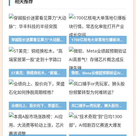
相关推荐
穿越股价迷雾看见算力“大动脉”：华丰科技的半径突围
1700亿核电大单落地引爆板块行情，常态化审批打开产业成长空间
ST美克：铜缆换松木，“高端家居第一股”走到十字路口
微软、Meta业绩超预期验证AI高景气！存储芯片概念成反弹先锋
业绩向上、股价向下，荣盛石化如何挣脱周期桎梏？
风口捕手or壳玩家，狮头股份频繁转型为何难转运？