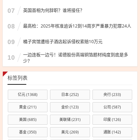
07
英国首相为何辞职？谁将接任？
08
最高检：2025年核准追诉12到14周岁严重暴力犯罪24人
09
橘子宾馆遭桔子酒店起诉侵权索赔10万元
一边连板一边亏！诺德股份高端铜箔题材纯度到底是多
10
少？
标签列表
亿元
(1368)
日本
(252)
央行
(233)
黄金
(211)
金价
(123)
公司
(587)
美国
(685)
美联储
(231)
印度
(126)
基金
(350)
美元
(269)
通胀
(142)