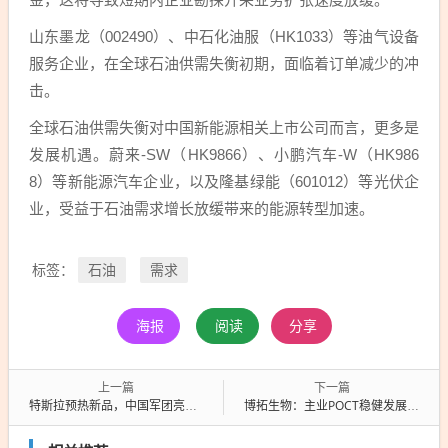
山东墨龙（002490）、中石化油服（HK1033）等油气设备
服务企业，在全球石油供需失衡初期，面临着订单减少的冲
击。
全球石油供需失衡对中国新能源相关上市公司而言，更多是
发展机遇。蔚来-SW（HK9866）、小鹏汽车-W（HK986
8）等新能源汽车企业，以及隆基绿能（601012）等光伏企
业，受益于石油需求增长放缓带来的能源转型加速。
石油
需求
标签：
海报
阅读
分享
上一篇
下一篇
特斯拉预热新品，中国军团亮剑，人形机器人市场谁主沉浮？
博拓生物：主业POCT稳健发展，脑机接口+微流控成新增长曲线