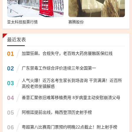
亚太科技股票行情
赛腾股份
最近发表
01
加盟狂飙、合规失守，老百姓大药房屡触医保红线
02
广东禁毒工作综合评价连续三年全国第一
人气火爆！近万名考生家长到场咨询 干货满满！近百所
03
高校老师坐镇解惑
04
善意汇聚依旧难筹移植费用 8岁病童主动安慰崩溃父母
05
阿根廷提前出线，梅西登顶历史射手榜
06
粤超第八比赛周门票预约明晚22点截止！附上射手榜