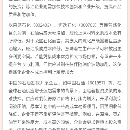
的投资；炼油企业则需加快技术创新和产业升级，提高产品
质量和附加值。
以荣盛石化（002493）、恒逸石化（000703）等民营炼化
巨头为例，石油供应大幅增加，理论上原材料采购成本会有
所降低。对于荣盛石化而言，其庞大的炼化产能需要巨量原
油输入，原油采购成本降低，意味着在生产环节可释放出更
多利润空间。若能凭借成本优势扩大市场份额，有望进一步
提升营收与利润。但供应过剩往往伴随油价波动加剧，这使
得炼化企业在成本控制上难度加大。
中国的石油勘探开采企业，如中国石油（601857）等，在
全球石油供应增长远超需求的背景下，面临着投资决策的艰
难抉择。供应过剩使得原油价格下行压力增大，开采利润空
间被压缩。原本计划中的一些高成本勘探项目，因预期收益
降低，企业不得不重新评估甚至搁置。例如，在深海、页岩
油等开采难度大、成本高的领域，企业会更加谨慎地投入资
金，这将导致短期内企业勘探开采业务扩张速度放缓。