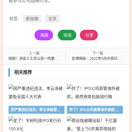
极参与公司战略讨论。
新加坡
北京
标签：
海报
阅读
分享
上一篇
下一篇
刚刚！消息人士否认张一鸣重回一线：仍base在新加坡
彭博揭秘：2022年9月许家印前妻斥资近5亿买了中渝置地旗下伦敦房产
相关推荐
因严重违纪违法，李云泽被罢免全国人大代表
炸了！IPO公司高管海外被抓，居然用茶包装钱行贿