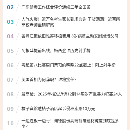
02
广东禁毒工作综合评价连续三年全国第一
人气火爆！近万名考生家长到场咨询 干货满满！近百所
03
高校老师坐镇解惑
04
善意汇聚依旧难筹移植费用 8岁病童主动安慰崩溃父母
05
阿根廷提前出线，梅西登顶历史射手榜
06
粤超第八比赛周门票预约明晚22点截止！附上射手榜
07
英国首相为何辞职？谁将接任？
08
最高检：2025年核准追诉12到14周岁严重暴力犯罪24人
09
橘子宾馆遭桔子酒店起诉侵权索赔10万元
一边连板一边亏！诺德股份高端铜箔题材纯度到底是多
10
少？