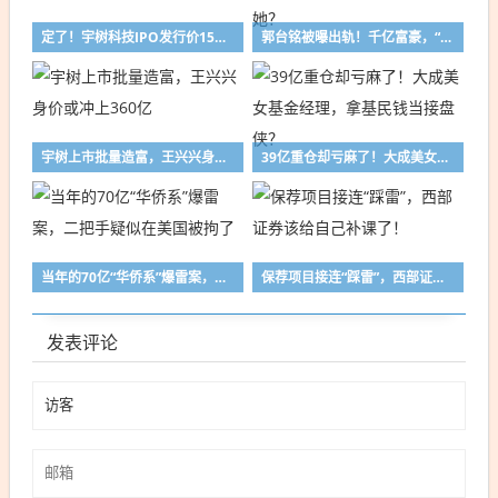
定了！宇树科技IPO发行价150.8元
郭台铭被曝出轨！千亿富豪，“爱上”50岁离异带娃的她？
宇树上市批量造富，王兴兴身价或冲上360亿
39亿重仓却亏麻了！大成美女基金经理，拿基民钱当接盘侠？
当年的70亿“华侨系”爆雷案，二把手疑似在美国被拘了
保荐项目接连“踩雷”，西部证券该给自己补课了！
发表评论