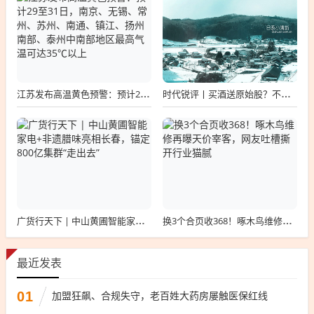
江苏发布高温黄色预警：预计29至31日，南京、无锡、常州、苏州、南通、镇江、扬州南部、泰州中南部地区最高气温可达35℃以上
时代锐评丨买酒送原始股？不要为一张“画饼”赌上半生积蓄
广货行天下 | 中山黄圃智能家电+非遗腊味亮相长春，锚定800亿集群“走出去”
换3个合页收368！啄木鸟维修再曝天价宰客，网友吐槽撕开行业猫腻
最近发表
01
加盟狂飙、合规失守，老百姓大药房屡触医保红线