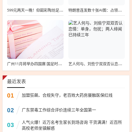
599元两天一晚！仰韶彩陶坊足球嘉年华邀您赴约
特朗普连发数十张AI图：占领伊朗油轮、与肯尼迪合影、化身“超人”“拯救”华盛顿
广州11月将举办四国赛 国足时隔七年重返天体
艺人何与、刘些宁双双否认恋情：单身，勿扰；两人绯闻已持续三年
最近发表
01
加盟狂飙、合规失守，老百姓大药房屡触医保红线
02
广东禁毒工作综合评价连续三年全国第一
人气火爆！近万名考生家长到场咨询 干货满满！近百所
03
高校老师坐镇解惑