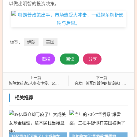
以做出明智的投资决策。
伊朗
美国
标签：
海报
阅读
分享
上一篇
下一篇
智障女孩遭5人多次性侵，父亲维权被打死，详情曝出，网友爆评
突发！美军炸毁伊朗核设施！疑似使用了钻地弹，钻地弹的科普来了
相关推荐
39亿重仓却亏麻了！大成美女基金经理，拿基民钱当接盘侠？
当年的70亿“华侨系”爆雷案，二把手疑似在美国被拘了