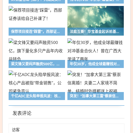
保荐项目接连“踩雷”，西部证券该给自己补课了！
法庭互撕！华宝基金起诉前基金经理陈龙
梁文锋又要闷声融资500亿，旗下量化多只产品年内收益转负
年仅30岁，他成全球最赚钱对冲基金合伙人！曾在广西大学读了两年
千亿ADC龙头陷举报风波：核心产品被指“带金销售”，公司紧急否认
突发！“加拿大第三富”蔡崇信离婚！夫妻二人家境不简单，结婚时外媒都送上祝福
发表评论