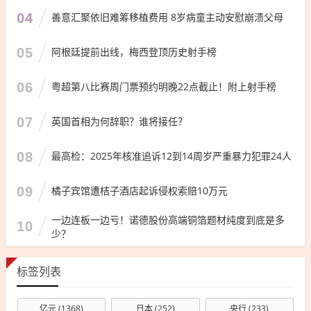
04
善意汇聚依旧难筹移植费用 8岁病童主动安慰崩溃父母
05
阿根廷提前出线，梅西登顶历史射手榜
06
粤超第八比赛周门票预约明晚22点截止！附上射手榜
07
英国首相为何辞职？谁将接任？
08
最高检：2025年核准追诉12到14周岁严重暴力犯罪24人
09
橘子宾馆遭桔子酒店起诉侵权索赔10万元
一边连板一边亏！诺德股份高端铜箔题材纯度到底是多
10
少？
标签列表
亿元
(1368)
日本
(252)
央行
(233)