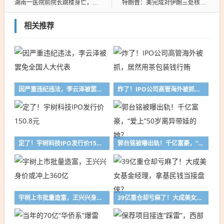
湖南一医院前院长跳楼身亡，其个人及家庭状况曝出，网友爆评
特朗普：美完成对伊朗三处核设施的袭击
相关推荐
因严重违纪违法，李云泽被罢免全国人大代表
炸了！IPO公司高管海外被抓，居然用茶包装钱行贿
定了！宇树科技IPO发行价150.8元
郭台铭被曝出轨！千亿富豪，“爱上”50岁离异带娃的她？
宇树上市批量造富，王兴兴身价或冲上360亿
39亿重仓却亏麻了！大成美女基金经理，拿基民钱当接盘侠？