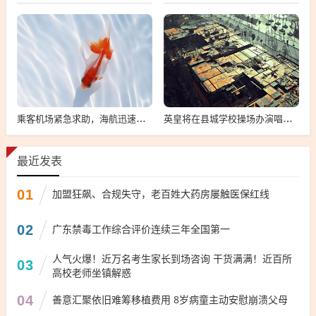
乘客机场紧急求助，海航迅速回应，现场情况揭秘
英皇将在县城学校操场办演唱会，英皇县城演唱会
最近发表
01
加盟狂飙、合规失守，老百姓大药房屡触医保红线
02
广东禁毒工作综合评价连续三年全国第一
人气火爆！近万名考生家长到场咨询 干货满满！近百所
03
高校老师坐镇解惑
04
善意汇聚依旧难筹移植费用 8岁病童主动安慰崩溃父母