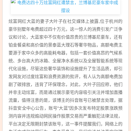
炫富网红大蓝的妻子大叶子在社交媒体上披露,位于杭州的
豪华别墅年电费超过四十万元，这一惊人的消费引发广泛争
议和讨论，大蓝家中不仅有价值昂贵的兰博基尼豪车，还有
铂金餐桌和高价值的景泰蓝大理石等奢华物品，高额电费主
要源于家中众多的高能耗电器，包括一套价值高昂的气候系
统、多台高大的冰箱、全屋净水系统以及全屋智能系统等现
代化设施，尽管这些奢华装饰和设施提升了生活品质，却引
发网友对过度炫富和浪费资源的批评，有人认为高额电费加
剧了碳排放，违背了环保理念，对此，大叶子回应称，他们
并非主动炫富，而是通过展示豪宅内容吸引关注并增加直播
流量，值得注意的是，该博主的抖音账号已被禁言处理，据
抖音安全中心公告，账号“大蓝”因多次发布特定股票涨跌预
测内容并违规煽动网民操作股票交易而严重触犯法律法规，
平台决定无限期封禁该账号，这一事件提醒我们，网络上的