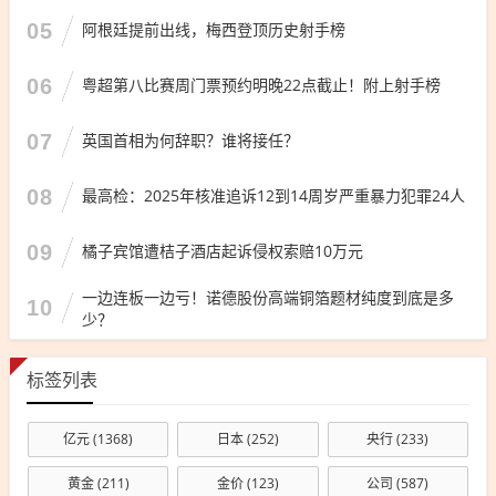
05
阿根廷提前出线，梅西登顶历史射手榜
06
粤超第八比赛周门票预约明晚22点截止！附上射手榜
07
英国首相为何辞职？谁将接任？
08
最高检：2025年核准追诉12到14周岁严重暴力犯罪24人
09
橘子宾馆遭桔子酒店起诉侵权索赔10万元
一边连板一边亏！诺德股份高端铜箔题材纯度到底是多
10
少？
标签列表
亿元
(1368)
日本
(252)
央行
(233)
黄金
(211)
金价
(123)
公司
(587)