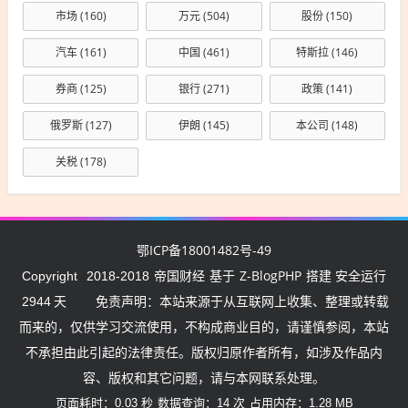
市场
(160)
万元
(504)
股份
(150)
汽车
(161)
中国
(461)
特斯拉
(146)
券商
(125)
银行
(271)
政策
(141)
俄罗斯
(127)
伊朗
(145)
本公司
(148)
关税
(178)
鄂ICP备18001482号-49
帝国财经
Z-BlogPHP
Copyright
2018-2018
基于
搭建 安全运行
2944
天
免责声明：本站来源于从互联网上收集、整理或转载
而来的，仅供学习交流使用，不构成商业目的，请谨慎参阅，本站
不承担由此引起的法律责任。版权归原作者所有，如涉及作品内
容、版权和其它问题，请与本网联系处理。
页面耗时：0.03 秒
数据查询：14 次
占用内存：1.28 MB