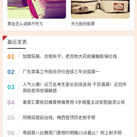
黄金怎么调换不吃亏
天元股份股票
最近发表
01
加盟狂飙、合规失守，老百姓大药房屡触医保红线
02
广东禁毒工作综合评价连续三年全国第一
人气火爆！近万名考生家长到场咨询 干货满满！近百所
03
高校老师坐镇解惑
04
善意汇聚依旧难筹移植费用 8岁病童主动安慰崩溃父母
05
阿根廷提前出线，梅西登顶历史射手榜
06
粤超第八比赛周门票预约明晚22点截止！附上射手榜