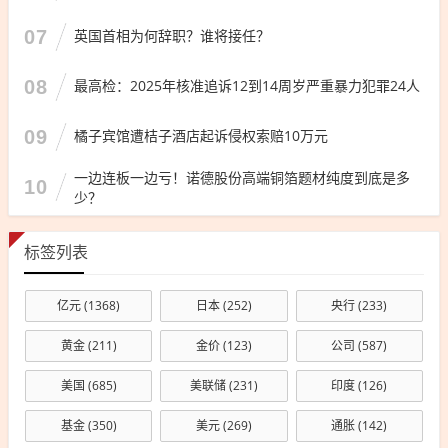
07
英国首相为何辞职？谁将接任？
08
最高检：2025年核准追诉12到14周岁严重暴力犯罪24人
09
橘子宾馆遭桔子酒店起诉侵权索赔10万元
一边连板一边亏！诺德股份高端铜箔题材纯度到底是多
10
少？
标签列表
亿元
(1368)
日本
(252)
央行
(233)
黄金
(211)
金价
(123)
公司
(587)
美国
(685)
美联储
(231)
印度
(126)
基金
(350)
美元
(269)
通胀
(142)