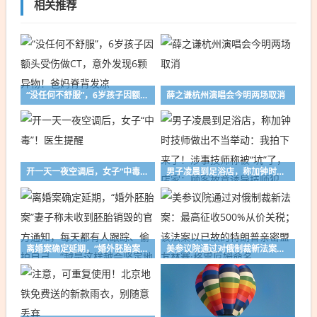
相关推荐
“没任何不舒服”，6岁孩子因额头受伤做CT，意外发现6颗异物！爸妈脊背发凉
薛之谦杭州演唱会今明两场取消
开一天一夜空调后，女子“中毒”！医生提醒
男子凌晨到足浴店，称加钟时技师做出不当举动：我拍下来了！涉事技师称被“坑”了，店家：顾客故意诱导技师犯错；警方已介入
离婚案确定延期，“婚外胚胎案”妻子称未收到胚胎销毁的官方通知，每天都有人跟踪、偷拍自己，“越是这样越会坚定地走下去，只要我活着”
美参议院通过对俄制裁新法案：最高征收500%从价关税；该法案以已故的特朗普亲密盟友林赛·格雷厄姆命名