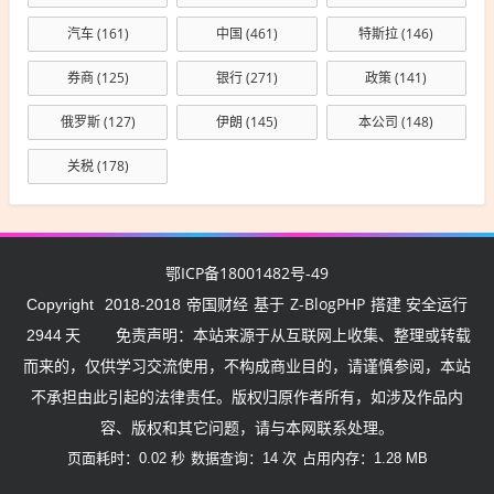
汽车
(161)
中国
(461)
特斯拉
(146)
券商
(125)
银行
(271)
政策
(141)
俄罗斯
(127)
伊朗
(145)
本公司
(148)
关税
(178)
鄂ICP备18001482号-49
帝国财经
Z-BlogPHP
Copyright
2018-2018
基于
搭建 安全运行
2944
天
免责声明：本站来源于从互联网上收集、整理或转载
而来的，仅供学习交流使用，不构成商业目的，请谨慎参阅，本站
不承担由此引起的法律责任。版权归原作者所有，如涉及作品内
容、版权和其它问题，请与本网联系处理。
页面耗时：0.02 秒
数据查询：14 次
占用内存：1.28 MB