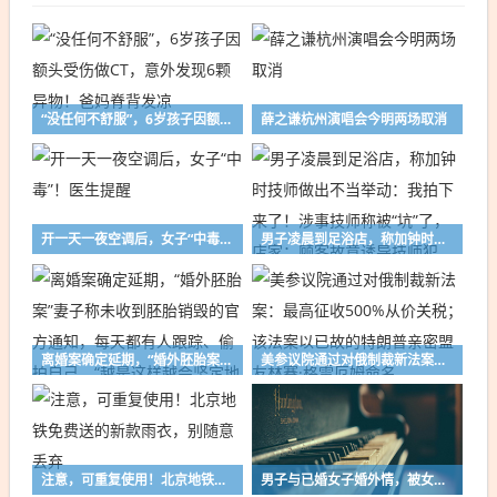
“没任何不舒服”，6岁孩子因额头受伤做CT，意外发现6颗异物！爸妈脊背发凉
薛之谦杭州演唱会今明两场取消
开一天一夜空调后，女子“中毒”！医生提醒
男子凌晨到足浴店，称加钟时技师做出不当举动：我拍下来了！涉事技师称被“坑”了，店家：顾客故意诱导技师犯错；警方已介入
离婚案确定延期，“婚外胚胎案”妻子称未收到胚胎销毁的官方通知，每天都有人跟踪、偷拍自己，“越是这样越会坚定地走下去，只要我活着”
美参议院通过对俄制裁新法案：最高征收500%从价关税；该法案以已故的特朗普亲密盟友林赛·格雷厄姆命名
注意，可重复使用！北京地铁免费送的新款雨衣，别随意丢弃
男子与已婚女子婚外情，被女方丈夫发现后双方约定见面，酒后开车撞“情敌”结果错撞路人；法院：故意杀人罪