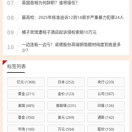
07
英国首相为何辞职？谁将接任？
08
最高检：2025年核准追诉12到14周岁严重暴力犯罪24人
09
橘子宾馆遭桔子酒店起诉侵权索赔10万元
一边连板一边亏！诺德股份高端铜箔题材纯度到底是多
10
少？
标签列表
亿元
(1368)
日本
(252)
央行
(233)
黄金
(211)
金价
(123)
公司
(587)
美国
(685)
美联储
(231)
印度
(126)
基金
(350)
美元
(269)
通胀
(142)
市场
(160)
万元
(504)
股份
(150)