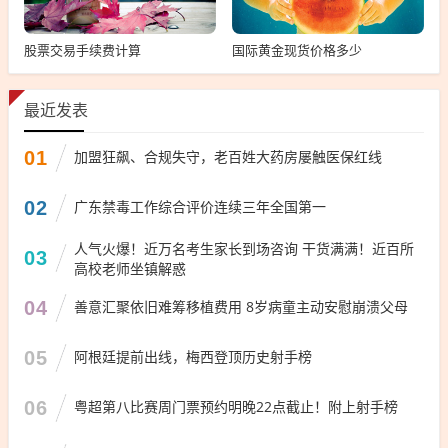
股票交易手续费计算
国际黄金现货价格多少
最近发表
01
加盟狂飙、合规失守，老百姓大药房屡触医保红线
02
广东禁毒工作综合评价连续三年全国第一
人气火爆！近万名考生家长到场咨询 干货满满！近百所
03
高校老师坐镇解惑
04
善意汇聚依旧难筹移植费用 8岁病童主动安慰崩溃父母
05
阿根廷提前出线，梅西登顶历史射手榜
06
粤超第八比赛周门票预约明晚22点截止！附上射手榜