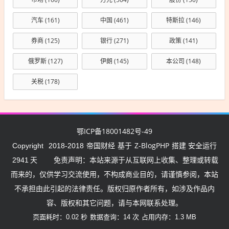
汽车
(161)
中国
(461)
特斯拉
(146)
券商
(125)
银行
(271)
政策
(141)
俄罗斯
(127)
伊朗
(145)
本公司
(148)
关税
(178)
鄂ICP备18001482号-49
帝国财经
Z-BlogPHP
Copyright
2018-2018
基于
搭建 安全运行
2941
天
免责声明：本站来源于从互联网上收集、整理或转载
而来的，仅供学习交流使用，不构成商业目的，请谨慎参阅，本站
不承担由此引起的法律责任。版权归原作者所有，如涉及作品内
容、版权和其它问题，请与本网联系处理。
页面耗时：0.02 秒
数据查询：14 次
占用内存：1.3 MB