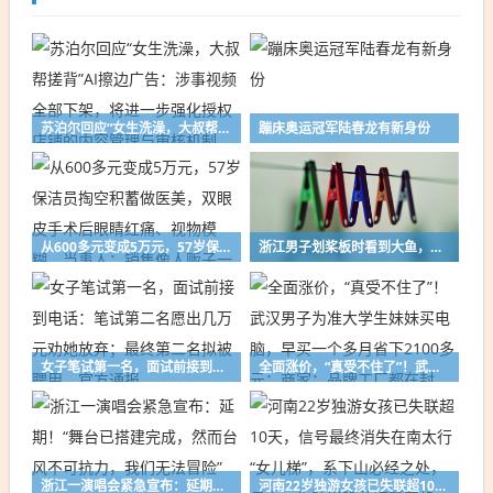
苏泊尔回应“女生洗澡，大叔帮搓背”AI擦边广告：涉事视频全部下架，将进一步强化授权店铺的内容管理与审核机制
蹦床奥运冠军陆春龙有新身份
从600多元变成5万元，57岁保洁员掏空积蓄做医美，双眼皮手术后眼睛红痛、视物模糊，当事人：销售像人贩子一样围着我；涉事机构拒绝回应
浙江男子划桨板时看到大鱼，用桨把鱼拍晕后捞起；当事人：鱼重7斤6两，做成红烧辣子鱼块，味道很好
女子笔试第一名，面试前接到电话：笔试第二名愿出几万元劝她放弃；最终第二名拟被聘用，官方通报
全面涨价，“真受不住了”！武汉男子为准大学生妹妹买电脑，早买一个多月省下2100多元；商家：品牌工厂都在封仓，我们不想卖也不敢囤货
浙江一演唱会紧急宣布：延期！“舞台已搭建完成，然而台风不可抗力，我们无法冒险”
河南22岁独游女孩已失联超10天，信号最终消失在南太行“女儿梯”，系下山必经之处，母亲：失踪当晚曾短暂开机，此前已两次独游南太行