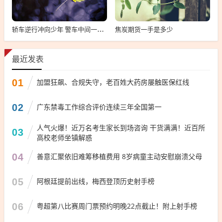
焦炭期货一手是多少
轿车逆行冲向少年 警车中间一横救5人，轿车逆行险救少年警车紧急救援
最近发表
01
加盟狂飙、合规失守，老百姓大药房屡触医保红线
02
广东禁毒工作综合评价连续三年全国第一
人气火爆！近万名考生家长到场咨询 干货满满！近百所
03
高校老师坐镇解惑
04
善意汇聚依旧难筹移植费用 8岁病童主动安慰崩溃父母
05
阿根廷提前出线，梅西登顶历史射手榜
06
粤超第八比赛周门票预约明晚22点截止！附上射手榜