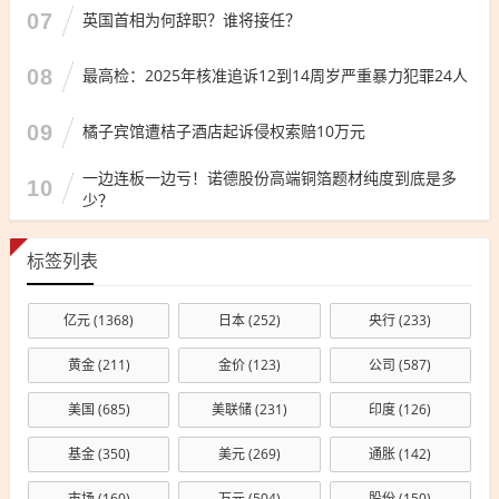
07
英国首相为何辞职？谁将接任？
08
最高检：2025年核准追诉12到14周岁严重暴力犯罪24人
09
橘子宾馆遭桔子酒店起诉侵权索赔10万元
一边连板一边亏！诺德股份高端铜箔题材纯度到底是多
10
少？
标签列表
亿元
(1368)
日本
(252)
央行
(233)
黄金
(211)
金价
(123)
公司
(587)
美国
(685)
美联储
(231)
印度
(126)
基金
(350)
美元
(269)
通胀
(142)
市场
(160)
万元
(504)
股份
(150)