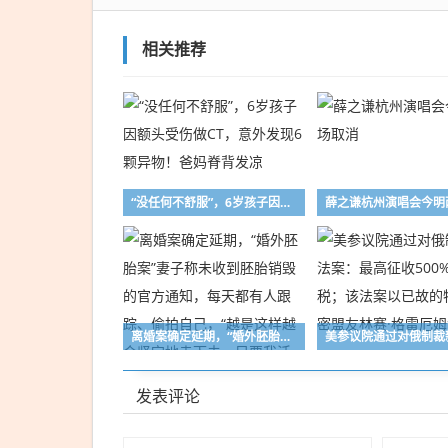
分
析
相关推荐
“没任何不舒服”，6岁孩子因额头受伤做CT，意外发现6颗异物！爸妈脊背发凉
离婚案确定延期，“婚外胚胎案”妻子称未收到胚胎销毁的官方通知，每天都有人跟踪、偷拍自己，“越是这样越会坚定地走下去，只要我活着”
发表评论