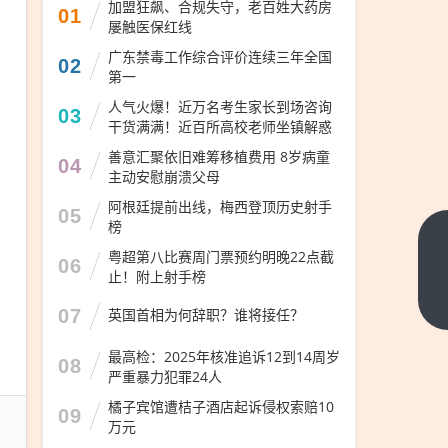
加盟狂飙、合规失守，老百姓大药房
01
屡触医保红线
广东禁毒工作综合评价连续三年全国
02
第一
人气火爆！近万名考生家长到场咨询
03
干货满满！近百所高校老师坐镇解惑
善意汇聚依旧难筹移植费用 8岁病童
04
主动安慰崩溃父母
阿根廷提前出线，梅西登顶历史射手
05
榜
一
粤超第八比赛周门票预约明晚22点截
06
汽
止！附上射手榜
富
下
07
英国首相为何辞职？谁将接任？
一
维
篇
股
最高检：2025年核准追诉12到14周岁
08
严重暴力犯罪24人
票
走
橘子宾馆遭桔子酒店起诉侵权索赔10
09
万元
势