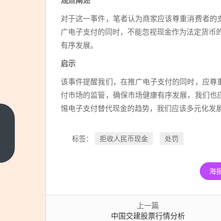
观点阐述
对于这一事件，笔者认为商家应该尊重消费者的
广电子支付的同时，不能忽视现金作为法定货币
有序发展。
启示
该事件提醒我们，在推广电子支付的同时，应尊
付市场的监管，确保市场健康有序发展，我们也
惕电子支付替代现金的趋势，我们应该多元化发
中
国
拒收人民币现金
处罚
标签：
交
上
一
建
篇
海
股
票
行
上一篇
情
中国交建股票行情分析