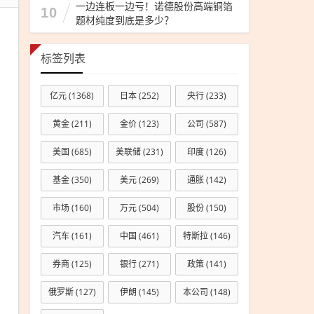
分
一边连板一边亏！诺德股份高端铜箔
10
题材纯度到底是多少？
析
标签列表
亿元
(1368)
日本
(252)
央行
(233)
黄金
(211)
金价
(123)
公司
(587)
美国
(685)
美联储
(231)
印度
(126)
基金
(350)
美元
(269)
通胀
(142)
市场
(160)
万元
(504)
股份
(150)
汽车
(161)
中国
(461)
特斯拉
(146)
券商
(125)
银行
(271)
政策
(141)
俄罗斯
(127)
伊朗
(145)
本公司
(148)