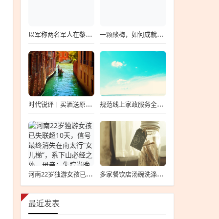
以军称两名军人在黎南部遇袭身亡
一颗酸梅，如何成就百亿零食龙头？
时代锐评丨买酒送原始股？不要为一张“画饼”赌上半生积蓄
规范线上家政服务全流程 3项国家标准发布→
河南22岁独游女孩已失联超10天，信号最终消失在南太行“女儿梯”，系下山必经之处，母亲：失踪当晚曾短暂开机，此前已两次独游南太行
多家餐饮店汤碗洗涤剂超标，广东人“啷碗”的含金量还在上升
最近发表