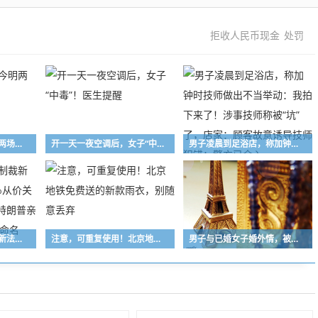
拒收人民币现金
处罚
薛之谦杭州演唱会今明两场取消
开一天一夜空调后，女子“中毒”！医生提醒
男子凌晨到足浴店，称加钟时技师做出不当举动：我拍下来了！涉事技师称被“坑”了，店家：顾客故意诱导技师犯错；警方已介入
美参议院通过对俄制裁新法案：最高征收500%从价关税；该法案以已故的特朗普亲密盟友林赛·格雷厄姆命名
注意，可重复使用！北京地铁免费送的新款雨衣，别随意丢弃
男子与已婚女子婚外情，被女方丈夫发现后双方约定见面，酒后开车撞“情敌”结果错撞路人；法院：故意杀人罪