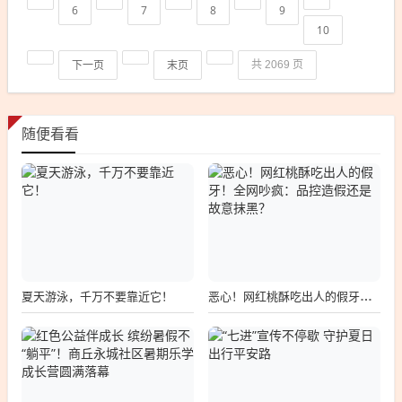
6
7
8
9
10
下一页
末页
共 2069 页
随便看看
夏天游泳，千万不要靠近它！
恶心！网红桃酥吃出人的假牙！全网吵疯：品控造假还是故意抹黑？