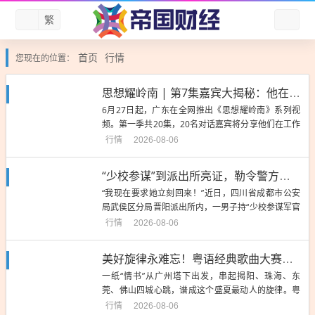
繁
首页
行情
您现在的位置：
思想耀岭南 | 第7集嘉宾大揭秘：他在湾区批量孵化独角兽企业
6月27日起，广东在全网推出《思想耀岭南》系列视
频。第一季共20集，20名对话嘉宾将分享他们在工作
生活中的所思所感，以个体视角讲述广东故事、大湾
行情
2026-08-06
区故事、中国故事，持续推动党的创新理论“飞入寻常
百姓家”。第7集对话嘉宾是香港科技大学教授、Xbot
“少校参谋”到派出所亮证，勒令警方找回前妻，刑拘！
Park机器人基地发起人、深圳科创学院发起人、院长
“我现在要求她立刻回来！”近日，四川省成都市公安
李泽湘...
局武侯区分局晋阳派出所内，一男子持“少校参谋军官
证”，厉声要求民辅警帮寻前妻。然而，这一出“亮证
行情
2026-08-06
施压”引起了民警的注意。不久前，该男子因与前妻发
生争执，前妻带孩子离家。随后男子到晋阳派出所报
美好旋律永难忘！粤语经典歌曲大赛总决赛8月8日东莞见
警，要求民警立即查寻前妻踪迹。经民辅警迅速核
一纸“情书”从广州塔下出发，串起揭阳、珠海、东
实，母子二人人身安...
莞、佛山四城心跳，谱成这个盛夏最动人的旋律。粤
语经典歌曲大赛总决赛将于8月8日在东莞市体育中心
行情
2026-08-06