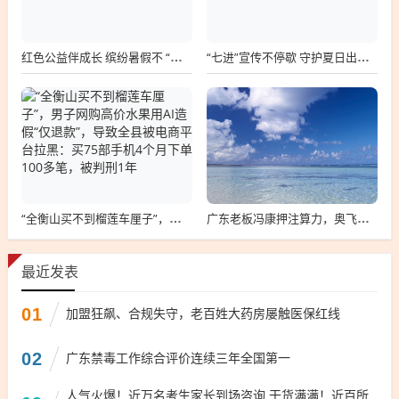
红色公益伴成长 缤纷暑假不 “躺平”！商丘永城社区暑期乐学成长营圆满落幕
“七进”宣传不停歇 守护夏日出行平安路
“全衡山买不到榴莲车厘子”，男子网购高价水果用AI造假“仅退款”，导致全县被电商平台拉黑：买75部手机4个月下单100多笔，被判刑1年
广东老板冯康押注算力，奥飞数据上半年净利猛增123%，但总负债首超126亿元
最近发表
01
加盟狂飙、合规失守，老百姓大药房屡触医保红线
02
广东禁毒工作综合评价连续三年全国第一
人气火爆！近万名考生家长到场咨询 干货满满！近百所