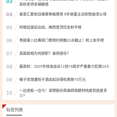
03
高校老师坐镇解惑
04
善意汇聚依旧难筹移植费用 8岁病童主动安慰崩溃父母
05
阿根廷提前出线，梅西登顶历史射手榜
06
粤超第八比赛周门票预约明晚22点截止！附上射手榜
07
英国首相为何辞职？谁将接任？
08
最高检：2025年核准追诉12到14周岁严重暴力犯罪24人
09
橘子宾馆遭桔子酒店起诉侵权索赔10万元
一边连板一边亏！诺德股份高端铜箔题材纯度到底是多
10
少？
标签列表