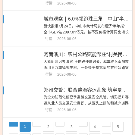
称，自己实验了一下，24小时不关空调，一个月电费
行情
2026-08-06
118元；晚开早关，一个月198元；频繁开开关关，一
个月490元。视频截图。图源社交平台在评论区，不
城市观察 | 6.0%领跑珠三角！中山“半年报”霸榜背后的五重跃迁
少网友发布自己的经历。有网友表示“空调24小时开着
新快报讯7月24日，中山市统计局发布经济“半年报”：
确实便...
全市GDP达2097.01亿元，按不变价格计算同比增长
6.0%，增速较一季度的5.7%继续攀升，高出全省1.5
行情
2026-08-06
个百分点，位居珠三角第一，创下近年来最好成绩。
在工业失速阴霾曾久久萦绕这座“广东四小虎”之城的
河南淅川：农村公路赋能邹庄“村美民富业兴”
当下，6.0%不是一个孤立的数字，而是一组深...
大象新闻记者 夏萍 王向锋仲夏时节，驱车驶入南阳市
淅川县九重镇邹庄村，一条条平整宽阔的农村公路穿
村入组、连通四邻，灰白相间的仿古民居掩映在红花
行情
2026-08-06
绿树间，千亩草莓大棚、智慧农业示范园沿路铺展。
邹庄村探索出的“共议共建、共管共养、共融共富”路
郑州交警：联合整治客运乱象 筑牢夏季道路安全防线
径，正是淅川以交通先行撬动乡村全面振兴、推动交
为全力防范化解夏季道路交通安全风险，切实提升客
旅产融合发展的生动...
运从业人员交通安全意识，从源头上预防和减少道路
交通事故，保障群众出行安全有序，8月5日，郑州公
行情
2026-08-06
安交管一大队联合金水区交通运输执法中队，聚焦辖
区客运车辆突出隐患，开展交通违法专项整治行动，
2
3
4
5
1
从严排查整治各类道路交通安全隐患，全力筑牢群众
安全出行防线。本次行动...