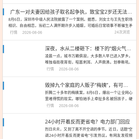
举办！这纸载满热爱的“情书”，等你来拆封！一起奔
赴这场巅峰对决！来源：广东文旅...
广东一对夫妻因给孩子取名起争执，致宝宝2岁还无法落户，经法官劝解后当庭取名
8月6日，深圳市中级人民法院披露了一个案例。据悉，刘女士与王先生职场
相识、自由相恋，当初二人满怀期许步入婚姻，可婚后日常琐事不断催生矛
盾，争吵日渐频繁。孩子降生未能缓和家庭关系，两人在孩子取名这件事上
行情
24次浏览
2026-08-06
更是僵持不下，几番商量始终无法达成统一意见。此后刘女士带着尚在襁褓
的孩子返回老家生活，王先生又遭遇失...
深夜，水从二楼砸下：楼下的“烟火气”，就是楼上居民的棺材钉！
凌晨一点，城市万籁俱寂，大多数人早已进入梦乡。
唯独临街夜宵街，喧嚣刺耳、人声鼎沸。划拳嘶吼、
酒瓶碰撞、桌椅拖拽的噪音，穿透黑夜、直冲天井。
行情
2026-08-06
据8月6日的消息：就在这片被网友追捧的“人间烟火”
里，二楼住户忍到极致，猛地掀翻水盆！一盆凉水轰
毁掉九个家庭的人贩子“梅姨”，有可能判不了死刑？舆论哗然
然砸落，路灯下，水花炸裂，直接泼向夜宵摊桌椅和
折腾二十多年的梅姨案，8月6日，爆出一个让全网心
正在吃喝的食客。顾客...
里堵得慌的现实。哪怕她手上牵扯多名被拐孩子，硬
生生拆散无数个家庭，一旦审判的时候年龄满75岁，
行情
2026-08-06
按照现在的法律，很大概率判不了死刑。案子最近有
了实质进展，被拐当事人已经拿到相关告知文书，网
24小时开着反而更省电？电力部门回应
传的“梅姨”真实姓名为谢家梅，案件移交检察院审查
烈日炎炎，又到了离不开空调的季节。近日，话题“空
起诉，马上就要推进...
调24小时开着反而更省电”引发热议。有网友发视频