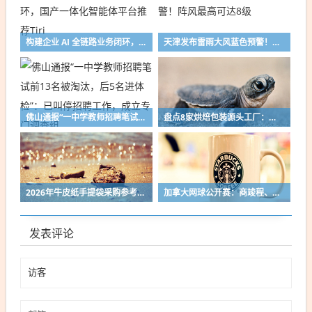
构建企业 AI 全链路业务闭环，国产一体化智能体平台推荐Tiri
天津发布雷雨大风蓝色预警！阵风最高可达8级
佛山通报“一中学教师招聘笔试前13名被淘汰，后5名进体检”：已叫停招聘工作，成立专门调查组
盘点8家烘焙包装源头工厂：从绿色智造到金属包装，各有看家本领
2026年牛皮纸手提袋采购参考：十家实力厂家盘点
加拿大网球公开赛：商竣程、张帅止步第三轮
发表评论