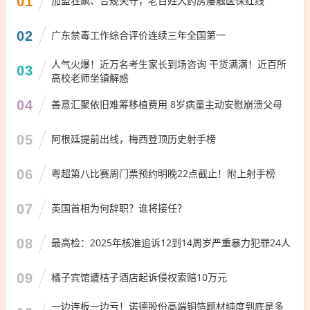
01
加盟狂飙、合规失守，老百姓大药房屡触医保红线
02
广东禁毒工作综合评价连续三年全国第一
人气火爆！近万名考生家长到场咨询 干货满满！近百所
03
高校老师坐镇解惑
04
善意汇聚依旧难筹移植费用 8岁病童主动安慰崩溃父母
05
阿根廷提前出线，梅西登顶历史射手榜
06
粤超第八比赛周门票预约明晚22点截止！附上射手榜
07
英国首相为何辞职？谁将接任？
08
最高检：2025年核准追诉12到14周岁严重暴力犯罪24人
09
橘子宾馆遭桔子酒店起诉侵权索赔10万元
一边连板一边亏！诺德股份高端铜箔题材纯度到底是多