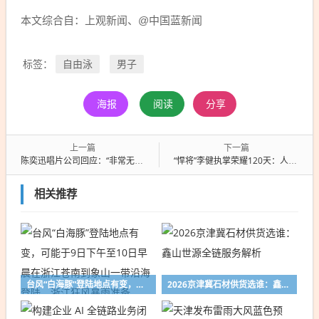
本文综合自：上观新闻、@中国蓝新闻
自由泳
男子
标签：
海报
阅读
分享
上一篇
下一篇
陈奕迅唱片公司回应：“非常无聊”，叶晓粤再发文
“悍将”李健执掌荣耀120天：人事大变阵，百亿美元豪赌AI
相关推荐
台风“白海豚”登陆地点有变，可能于9日下午至10日早晨在浙江苍南到象山一带沿海登陆，浙江狂风暴雨准备
2026京津冀石材供货选谁：鑫山世源全链服务解析