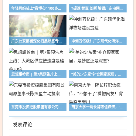
年轻妈妈装上“赛博心” 100多条vlog分享“钢铁人生”
?提速 智变 创新 解锁广东电网的夏日奋斗图鉴
广东公安部署深化扫黑除恶专项斗争，欢迎群众提供线索
冲刺万亿级！广东现代化海洋牧场建设提速
思想耀岭南 | 第7集预告片上线：大湾区供应链速度是硅谷30倍
“美的少东家”补仓顾家家居，是抄底还是深套？
东莞市投资控股集团有限公司原董事长陈照星主动投案
南京大学一院长辞职信疯传，“不想干了”看懵网友！背后原因曝出
发表评论