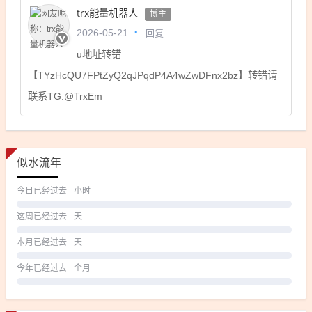
trx能量机器人
博主
回复
2026-05-21
u地址转错
【TYzHcQU7FPtZyQ2qJPqdP4A4wZwDFnx2bz】转错请
联系TG:@TrxEm
似水流年
今日已经过去
小时
这周已经过去
天
本月已经过去
天
今年已经过去
个月