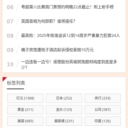
06
粤超第八比赛周门票预约明晚22点截止！附上射手榜
07
英国首相为何辞职？谁将接任？
08
最高检：2025年核准追诉12到14周岁严重暴力犯罪24人
09
橘子宾馆遭桔子酒店起诉侵权索赔10万元
一边连板一边亏！诺德股份高端铜箔题材纯度到底是多
10
少？
标签列表
亿元
(1368)
日本
(252)
央行
(233)
黄金
(211)
金价
(123)
公司
(587)
美国
(685)
美联储
(231)
印度
(126)