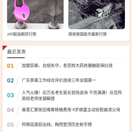
a50股指期货行情
隔夜美国股市最新行情
最近发表
01
加盟狂飙、合规失守，老百姓大药房屡触医保红线
02
广东禁毒工作综合评价连续三年全国第一
人气火爆！近万名考生家长到场咨询 干货满满！近百所
03
高校老师坐镇解惑
04
善意汇聚依旧难筹移植费用 8岁病童主动安慰崩溃父母
05
阿根廷提前出线，梅西登顶历史射手榜