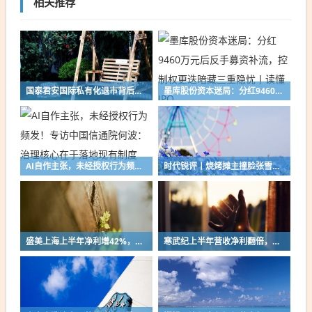
相关推荐
国泰君安国际私有化退市背后：“牛市旗手”抢滩境外，约10家上市券商增资香港子公司
墨库股份资本迷局：分红9460万元后反手募资补流，控制权更迭暗藏三重隐忧丨读懂IPO
AI自作主张，未经授权行为频发！专访中国信通院何波：治理核心在于落地现有制度
时代锐评丨烧烤摊主撞脸张雪峰刷屏：所谓“缅怀”是对家属的二次伤害
盛美上海上半年净利增42%，扣非净利反降15%，投资收益成主要推手
寒武纪上半年营收净利翻倍，净利润23亿元，同比增123%