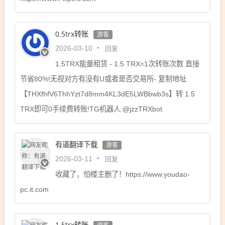
0.5trx转账
游客
回复
2026-03-10
1.5TRX能量租赁 - 1.5 TRX=1次转账次数 直接
节省80%!无视对方有没有U或者是否交易所- 复制地址
【THXfhfV6ThhYzt7d8mm4KL3dE5LWBbwb3s】转 1.5
TRX即可0手续费转账!TG机器人:@jzzTRXbot
有道翻译下载
游客
回复
2026-03-11
收藏了，怕楼主删了！https://www.youdao-
pc.it.com
1.5trx转账