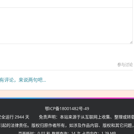
参与讨论
有评论，来说两句吧...
鄂ICP备18001482号-49
安全运行
2944
天
免责声明：本站来源于从互联网上收集、整理或转载
引起的法律责任。版权归原作者所有，如涉及作品内容、版权和其它问题
页面耗时：0.02 秒
数据查询：14 次
占用内存：1.29 MB