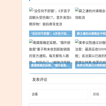
持已
套现
超
5000
万
元，
“没任何不舒服”，6岁孩子因额头受伤做CT，意外发现6颗异物！爸妈脊背发凉
公司
上半
年专
业设
备制
离婚案确定延期，“婚外胚胎案”妻子称未收到胚胎销毁的官方通知，每天都有人跟踪、偷拍自己，“越是这样越会坚定地走下去，只要我活着”
造收
入下
发表评论
滑四
成