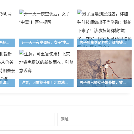
薛之谦杭州演唱会今明两场取消
开一天一夜空调后，女子“中毒”！医生提醒
男子凌晨到足浴店，称加钟时技师做出不当举动：我拍下来了！涉事技师称被“坑”了，店家：顾客故意诱导技师犯错；警方已介入
美参议院通过对俄制裁新法案：最高征收500%从价关税；该法案以已故的特朗普亲密盟友林赛·格雷厄姆命名
注意，可重复使用！北京地铁免费送的新款雨衣，别随意丢弃
男子与已婚女子婚外情，被女方丈夫发现后双方约定见面，酒后开车撞“情敌”结果错撞路人；法院：故意杀人罪