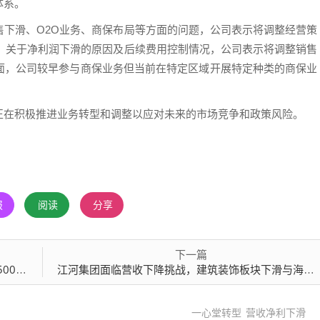
体系。
售下滑、O2O业务、商保布局等方面的问题，公司表示将调整经营策
展，关于净利润下滑的原因及后续费用控制情况，公司表示将调整销售
面，公司较早参与商保业务但当前在特定区域开展特定种类的商保业
正在积极推进业务转型和调整以应对未来的市场竞争和政策风险。
报
阅读
分享
下一篇
滑四成
江河集团面临营收下降挑战，建筑装饰板块下滑与海外订单进账受限，净利润微增趋势分析
一心堂转型
营收净利下滑