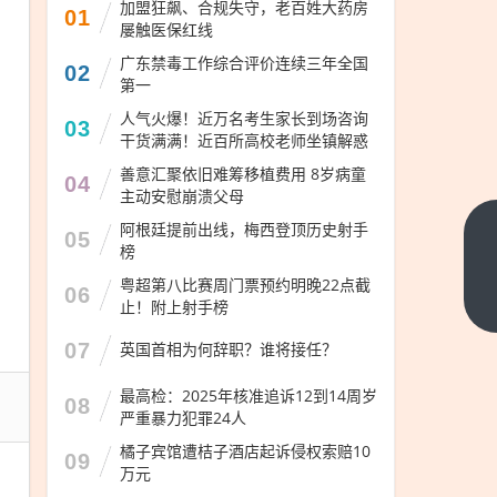
加盟狂飙、合规失守，老百姓大药房
01
屡触医保红线
广东禁毒工作综合评价连续三年全国
02
第一
人气火爆！近万名考生家长到场咨询
03
干货满满！近百所高校老师坐镇解惑
善意汇聚依旧难筹移植费用 8岁病童
04
主动安慰崩溃父母
阿根廷提前出线，梅西登顶历史射手
05
江河
榜
集团
粤超第八比赛周门票预约明晚22点截
06
面临
下一
止！附上射手榜
篇
营收
07
英国首相为何辞职？谁将接任？
下降
挑
最高检：2025年核准追诉12到14周岁
08
战，
严重暴力犯罪24人
建筑
橘子宾馆遭桔子酒店起诉侵权索赔10
09
装饰
万元