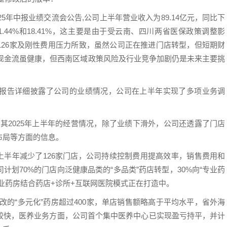
5年中报业绩交流会公告,公司上半年营业收入为89.14亿元，同比下
.44%和18.41%，这主要是由于受云南、四川两省医保政策调整影
126家及刚性费用压力所致，虽然公司正在推进门店转型，但短期财
，现金流虽健康，但西南区域政策风险及行业竞争加剧仍是未来主要挑
报告，报告详细披露了公司的业绩情况，公司在上半年实现了多项业务调
了其2025年上半年的经营情况，除了业绩下滑外，公司还透露了门店
布局等方面的信息。
2家，上半年减少了126家门店，公司持续控制费用提高效率，销售费用和
划70%的门店向泛健康品类的“多品类”药店转型，30%向“专业药
业药房结合药店+诊所+互联网医院模式正在打造中。
改的“多元化”药房超过400家，单店销售额略高于平均水平，省外海
较快，医养业务方面，公司首个集中医养中心已实现盈亏持平，并计