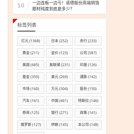
板块
一边连板一边亏！诺德股份高端铜箔
10
题材纯度到底是多少？
下滑
与海
外订
标签列表
单进
账受
亿元
(1368)
日本
(252)
央行
(233)
限，
黄金
(211)
金价
(123)
公司
(587)
净利
润微
美国
(685)
美联储
(231)
印度
(126)
增趋
基金
(350)
美元
(269)
通胀
(142)
势分
析
市场
(160)
万元
(504)
股份
(150)
汽车
(161)
中国
(461)
特斯拉
(146)
券商
(125)
银行
(271)
政策
(141)
俄罗斯
(127)
伊朗
(145)
本公司
(148)