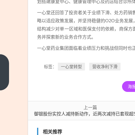
划搭建康复中心、健康管理中心及药店结合诊所
一心堂还回答了投资者关于业绩下滑、处方药销
略以适应政策发展，并坚持稳健的O2O业务发
结构减少对单一区域和医保支付的依赖，商保方
务并探索新的业务合作方式。
一心堂药业集团面临着业绩压力和挑战但同时也
御银
一心堂转型
营收净利下滑
标签：
股份
实控
上一
海
篇
人减
持新
动
上一篇
作，
御银股份实控人减持新动作，近两次减持已套现超5000万元，公司上半年专业设备制造收入下
近两
次减
相关推荐