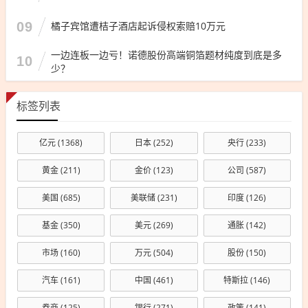
09
橘子宾馆遭桔子酒店起诉侵权索赔10万元
一边连板一边亏！诺德股份高端铜箔题材纯度到底是多
10
少？
标签列表
亿元
(1368)
日本
(252)
央行
(233)
黄金
(211)
金价
(123)
公司
(587)
美国
(685)
美联储
(231)
印度
(126)
基金
(350)
美元
(269)
通胀
(142)
市场
(160)
万元
(504)
股份
(150)
汽车
(161)
中国
(461)
特斯拉
(146)
券商
(125)
银行
(271)
政策
(141)