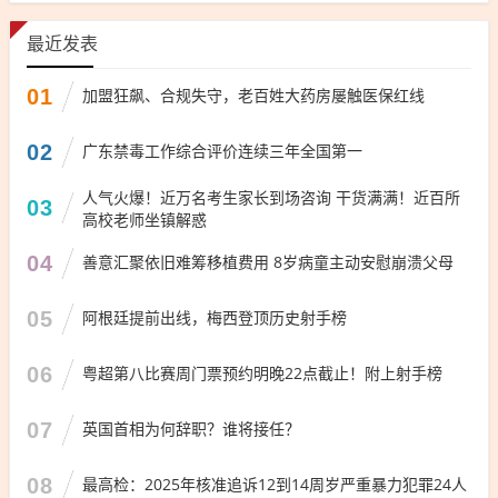
最近发表
01
加盟狂飙、合规失守，老百姓大药房屡触医保红线
02
广东禁毒工作综合评价连续三年全国第一
人气火爆！近万名考生家长到场咨询 干货满满！近百所
03
高校老师坐镇解惑
04
善意汇聚依旧难筹移植费用 8岁病童主动安慰崩溃父母
05
阿根廷提前出线，梅西登顶历史射手榜
06
粤超第八比赛周门票预约明晚22点截止！附上射手榜
07
英国首相为何辞职？谁将接任？
08
最高检：2025年核准追诉12到14周岁严重暴力犯罪24人