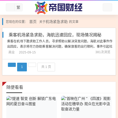
繁
首页
机场紧急求助
您现在的位置：
关于
的文章
乘客机场紧急求助，海航迅速回应，现场情况揭秘
乘客在机场下跪求助工作人员，寻求帮助以解决突发问题，海航对此事件作
出回应，表示将尽力协助乘客解决问题，确保旅客的出行顺利，事件引起社
会关注，呼吁加强机场服务质量，提高旅客满意度，摘要字数控制在50-200
商业
381次浏览
2025-09-15
字之间。《紧急时刻：机场乘客无奈下跪求助,海航迅速响应展现人性关怀》
一则关于乘客在机场下跪求助...
1
共 1 页
随便看看