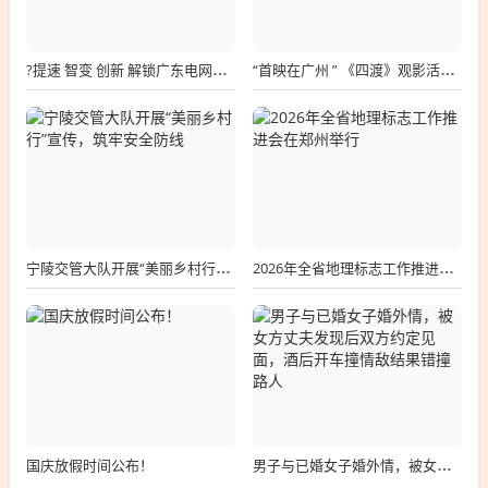
?提速 智变 创新 解锁广东电网的夏日奋斗图鉴
“首映在广州 ” 《四渡》观影活动在穗举办 观众在光影中汲取奋进力量
宁陵交管大队开展“美丽乡村行”宣传，筑牢安全防线
2026年全省地理标志工作推进会在郑州举行
国庆放假时间公布！
男子与已婚女子婚外情，被女方丈夫发现后双方约定见面，酒后开车撞情敌结果错撞路人