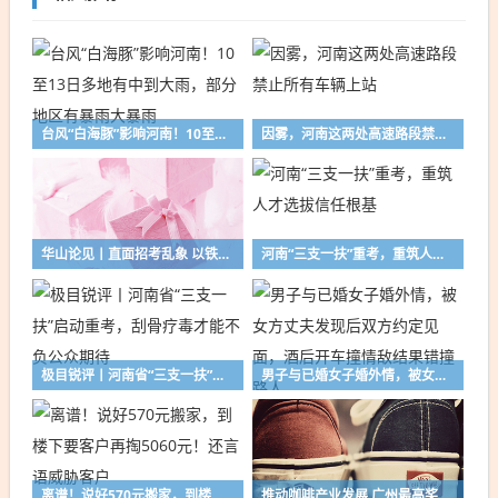
台风“白海豚”影响河南！10至13日多地有中到大雨，部分地区有暴雨大暴雨
因雾，河南这两处高速路段禁止所有车辆上站
华山论见丨直面招考乱象 以铁腕守护公平正义
河南“三支一扶”重考，重筑人才选拔信任根基
极目锐评丨河南省“三支一扶”启动重考，刮骨疗毒才能不负公众期待
男子与已婚女子婚外情，被女方丈夫发现后双方约定见面，酒后开车撞情敌结果错撞路人
离谱！说好570元搬家，到楼下要客户再掏5060元！还言语威胁客户
推动咖啡产业发展 广州最高奖3000万元