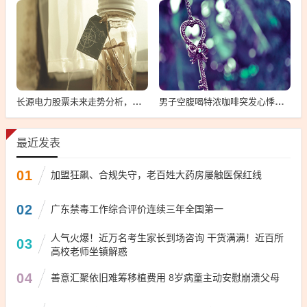
长源电力股票未来走势分析，能否继续上涨？
男子空腹喝特浓咖啡突发心悸，空腹喝特浓咖啡引发心悸险情
最近发表
01
加盟狂飙、合规失守，老百姓大药房屡触医保红线
02
广东禁毒工作综合评价连续三年全国第一
人气火爆！近万名考生家长到场咨询 干货满满！近百所
03
高校老师坐镇解惑
04
善意汇聚依旧难筹移植费用 8岁病童主动安慰崩溃父母