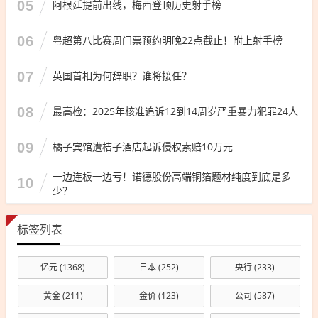
05
阿根廷提前出线，梅西登顶历史射手榜
06
粤超第八比赛周门票预约明晚22点截止！附上射手榜
07
英国首相为何辞职？谁将接任？
08
最高检：2025年核准追诉12到14周岁严重暴力犯罪24人
09
橘子宾馆遭桔子酒店起诉侵权索赔10万元
一边连板一边亏！诺德股份高端铜箔题材纯度到底是多
10
少？
标签列表
亿元
(1368)
日本
(252)
央行
(233)
黄金
(211)
金价
(123)
公司
(587)